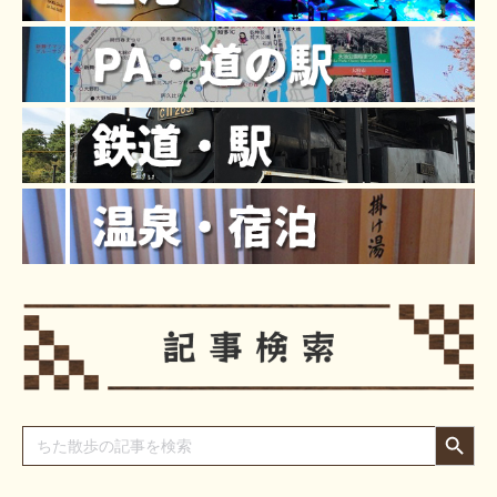
Search Button
Search
for: