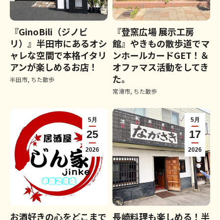
『GinoBili（ジノビ
『登窯広場 展示工房
リ）』半田市にあるオシ
館』やきもの散歩道でマ
ャレな空間で本格イタリ
ンホールカードGET！＆
アンが楽しめるお店！
オファマス活動をしてき
た。
半田市
,
ちた散歩
常滑市
,
ちた散歩
5月
5月
25
17
2026
2026
お酒好きの心をどこまで
長崎料理も楽しめる！半