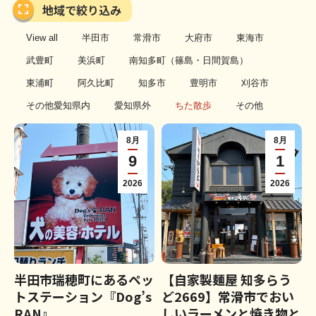
地域で絞り込み
View all
半田市
常滑市
大府市
東海市
武豊町
美浜町
南知多町（篠島・日間賀島）
東浦町
阿久比町
知多市
豊明市
刈谷市
その他愛知県内
愛知県外
ちた散歩
その他
8月
8月
9
1
2026
2026
半田市瑞穂町にあるペッ
【自家製麺屋 知多らう
トステーション『Dog’s
ど2669】常滑市でおい
RAN』
しいラーメンと焼き物と