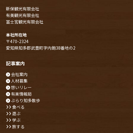
新保観光有限会社
有美観光有限会社
冨士宮観光有限会社
本社所在地
〒470-2324
愛知県知多郡武豊町字内鉋38番地の2
記事案内
会社案内
人材募集
想いリレー
有楽情報局
ぶらり知多散歩
食べる
遊ぶ
学ぶ
旅する