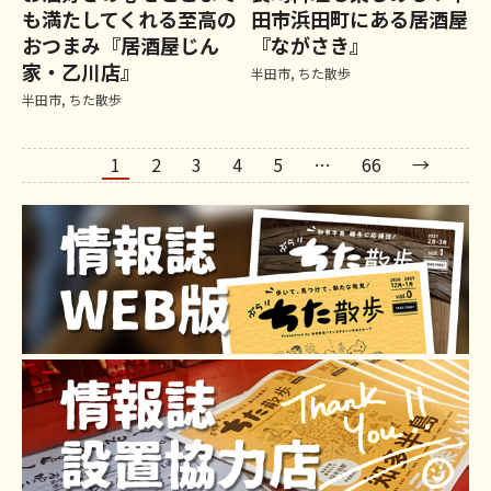
も満たしてくれる至高の
田市浜田町にある居酒屋
おつまみ『居酒屋じん
『ながさき』
家・乙川店』
半田市
,
ちた散歩
半田市
,
ちた散歩
1
2
3
4
5
…
66
→