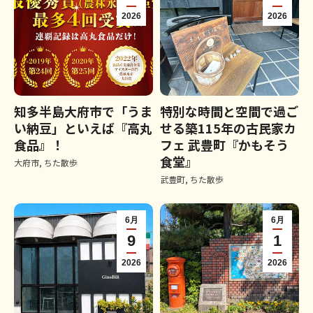
2026
2026
知多半島大府市で「うま
特別な時間と空間で過ご
い納豆」といえば『高丸
せる築115年の古民家カ
食品』！
フェ 武豊町『かもそう
食堂』
大府市
,
ちた散歩
武豊町
,
ちた散歩
6月
6月
9
1
2026
2026