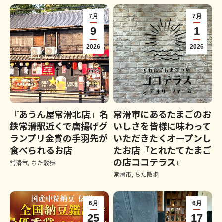
7月
7月
9
1
2026
2026
『あうん屋常滑北店』名
常滑市にあるたまごのお
鉄常滑駅近くで唐揚げグ
いしさを皆様に味わって
ランプリ金賞の手羽先が
いただきたくオープンし
食べられるお店
たお店『とれたてたまご
の店ココテラス』
常滑市
,
ちた散歩
常滑市
,
ちた散歩
6月
6月
25
17