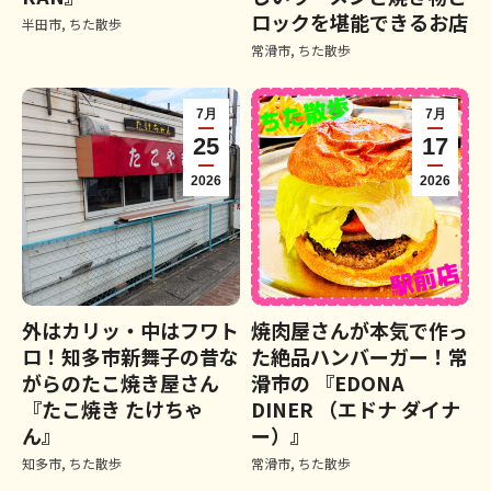
ロックを堪能できるお店
半田市
,
ちた散歩
常滑市
,
ちた散歩
7月
7月
25
17
2026
2026
外はカリッ・中はフワト
焼肉屋さんが本気で作っ
ロ！知多市新舞子の昔な
た絶品ハンバーガー！常
がらのたこ焼き屋さん
滑市の 『EDONA
『たこ焼き たけちゃ
DINER （エドナ ダイナ
ん』
ー）』
知多市
,
ちた散歩
常滑市
,
ちた散歩