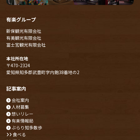
有楽グループ
新保観光有限会社
有美観光有限会社
冨士宮観光有限会社
本社所在地
〒470-2324
愛知県知多郡武豊町字内鉋38番地の2
記事案内
会社案内
人材募集
想いリレー
有楽情報局
ぶらり知多散歩
食べる