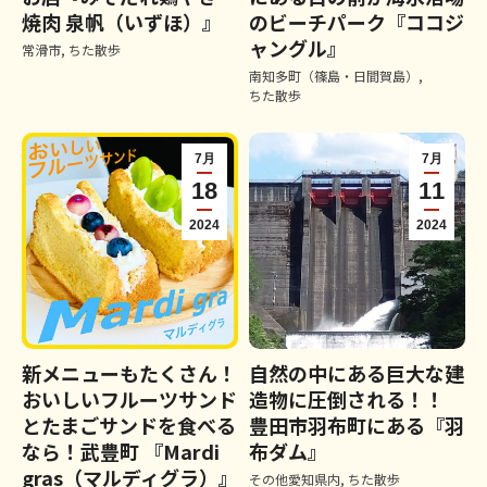
焼肉 泉帆（いずほ）』
のビーチパーク『ココジ
ャングル』
常滑市
,
ちた散歩
南知多町（篠島・日間賀島）
,
ちた散歩
7月
7月
18
11
2024
2024
新メニューもたくさん！
自然の中にある巨大な建
おいしいフルーツサンド
造物に圧倒される！！
とたまごサンドを食べる
豊田市羽布町にある『羽
なら！武豊町 『Mardi
布ダム』
gras（マルディグラ）』
その他愛知県内
,
ちた散歩