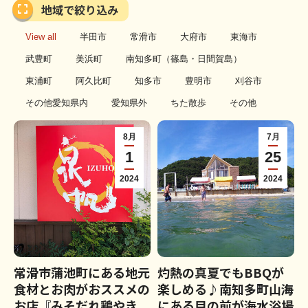
地域で絞り込み
View all
半田市
常滑市
大府市
東海市
武豊町
美浜町
南知多町（篠島・日間賀島）
東浦町
阿久比町
知多市
豊明市
刈谷市
その他愛知県内
愛知県外
ちた散歩
その他
8月
7月
1
25
2024
2024
常滑市蒲池町にある地元
灼熱の真夏でもBBQが
食材とお肉がおススメの
楽しめる♪南知多町山海
お店『みそだれ鶏やき
にある目の前が海水浴場