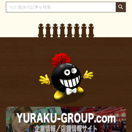
Search Button
Search
for: