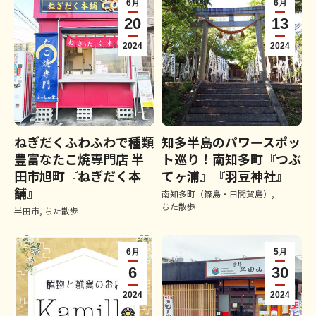
6月
6月
20
13
2024
2024
ねぎだくふわふわで種類
知多半島のパワースポッ
豊富なたこ焼専門店 半
ト巡り！南知多町『つぶ
田市旭町『ねぎだく本
てヶ浦』『羽豆神社』
舗』
南知多町（篠島・日間賀島）
,
ちた散歩
半田市
,
ちた散歩
6月
5月
6
30
2024
2024