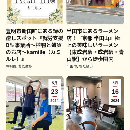
豊明市新田町にある緑の
半田市にあるラーメン
癒しスポット『就労支援
店！『京都 半田山』極
B型事業所～植物と雑貨
上の美味しいラーメン
のお店～kamille（カミ
【東成岩駅・成岩駅・青
ルレ）』
山駅】から徒歩圏内
豊明市
,
ちた散歩
半田市
,
ちた散歩
5月
5月
23
16
2024
2024