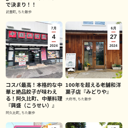
で決まり！！
武豊町
,
ちた散歩
7月
6月
4
27
2024
2024
コスパ最高！本格的な中
100年を超える老舗和洋
華と絶品餃子が味わえ
菓子店『みどりや』
る！阿久比町、中華料理
大府市
,
ちた散歩
『興盛（こうせい）』
阿久比町
,
ちた散歩