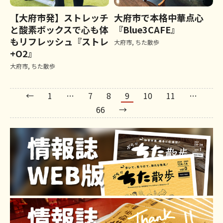
【大府市発】ストレッチ
大府市で本格中華点心
と酸素ボックスで心も体
『Blue3CAFE』
もリフレッシュ『ストレ
大府市
,
ちた散歩
+O2』
大府市
,
ちた散歩
←
1
…
7
8
9
10
11
…
66
→