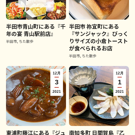
半田市青山町にある『千
半田市 祢宜町にある
年の宴 青山駅前店』
『サンジャック』びっく
りサイズの小倉トースト
半田市
,
ちた散歩
が食べられるお店
半田市
,
ちた散歩
12月
12月
3
1
2021
2021
東浦町藤江にある『ジュ
南知多町 日間賀島『乙