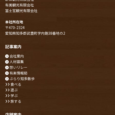
有美観光有限会社
冨士宮観光有限会社
本社所在地
〒470-2324
愛知県知多郡武豊町字内鉋38番地の2
記事案内
会社案内
人材募集
想いリレー
有楽情報局
ぶらり知多散歩
食べる
遊ぶ
学ぶ
旅する
店舗案内