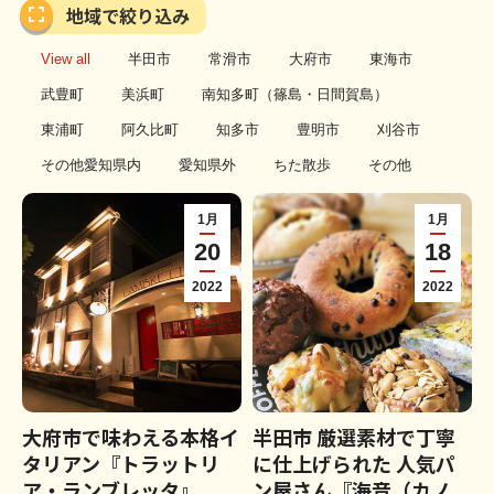
地域で絞り込み
View all
半田市
常滑市
大府市
東海市
武豊町
美浜町
南知多町（篠島・日間賀島）
東浦町
阿久比町
知多市
豊明市
刈谷市
その他愛知県内
愛知県外
ちた散歩
その他
1月
1月
20
18
2022
2022
大府市で味わえる本格イ
半田市 厳選素材で丁寧
タリアン『トラットリ
に仕上げられた 人気パ
ア・ランブレッタ』
ン屋さん『海音（カノ