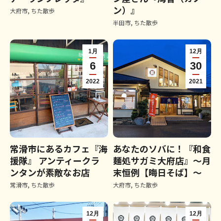
ン）』
大府市
,
ちた散歩
半田市
,
ちた散歩
1月
12月
6
30
2022
2021
常滑市にあるカフェ『海
あなたのソバに！『和食
援隊』 アンティークラ
麺処サガミ大府店』～月
ンタンが素敵なお店
末恒例【晦日そば】～
常滑市
,
ちた散歩
大府市
,
ちた散歩
12月
12月