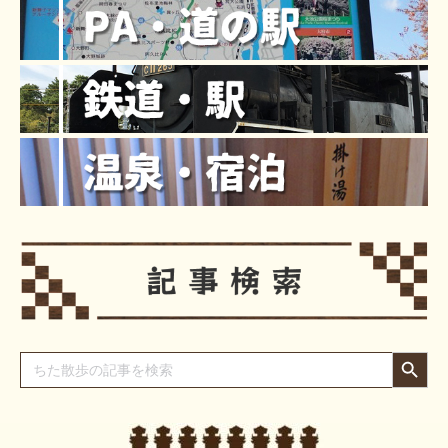
Search Button
Search
for: