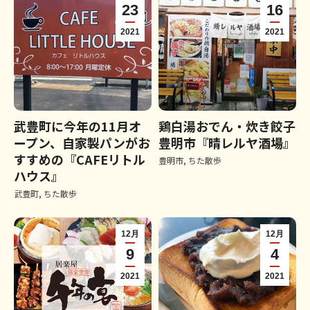
23
16
2021
2021
武豊町に今年の11月オ
鶏白湯おでん・炊き餃子
ープン、自家製パンがお
豊明市『晴レルヤ酒場』
すすめの『CAFEリトル
豊明市
,
ちた散歩
ハウス』
武豊町
,
ちた散歩
12月
12月
9
4
2021
2021