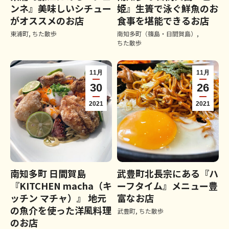
ンネ』美味しいシチュー
姫』生簀で泳ぐ鮮魚のお
がオススメのお店
食事を堪能できるお店
東浦町
,
ちた散歩
南知多町（篠島・日間賀島）
,
ちた散歩
11月
11月
30
26
2021
2021
南知多町 日間賀島
武豊町北長宗にある『ハ
『KITCHEN macha（キ
ーフタイム』メニュー豊
ッチン マチャ）』 地元
富なお店
の魚介を使った洋風料理
武豊町
,
ちた散歩
のお店