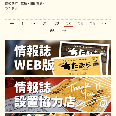
南知多町（篠島・日間賀島）
,
ちた散歩
←
1
…
21
22
23
24
25
…
66
→