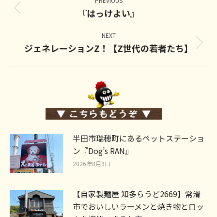
navigation
PREVIOUS
『はっけよい』
Previous
post:
NEXT
ジェネレーションZ！【Z世代の若者たち】
Next
post:
半田市瑞穂町にあるペットステーショ
ン『Dog’s RAN』
2026年8月9日
【自家製麺屋 知多らうど2669】常滑
市でおいしいラーメンと焼き物とロッ