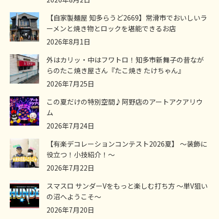
【自家製麺屋 知多らうど2669】常滑市でおいしいラ
ーメンと焼き物とロックを堪能できるお店
2026年8月1日
外はカリッ・中はフワトロ！知多市新舞子の昔なが
らのたこ焼き屋さん『たこ焼き たけちゃん』
2026年7月25日
この夏だけの特別空間♪阿野店のアートアクアリウ
ム
2026年7月24日
【有楽デコレーションコンテスト2026夏】 ～装飾に
役立つ！小技紹介！～
2026年7月22日
スマスロ サンダーVをもっと楽しむ打ち方 ～単V狙い
の沼へようこそ～
2026年7月20日