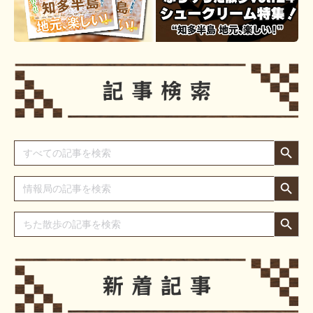
Search Button
Search
for:
Search Button
Search
for:
Search Button
Search
for: