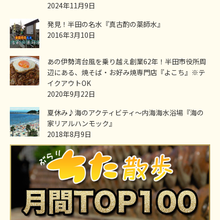
2024年11月9日
発見！半田の名水『真古酌の薬師水』
2016年3月10日
あの伊勢湾台風を乗り越え創業62年！半田市役所周
辺にある、焼そば・お好み焼専門店『よこち』※テ
イクアウトOK
2020年9月22日
夏休み♪海のアクティビティ～内海海水浴場『海の
家リアルハンモック』
2018年8月9日