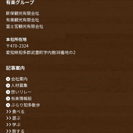
有楽グループ
新保観光有限会社
有美観光有限会社
冨士宮観光有限会社
本社所在地
〒470-2324
愛知県知多郡武豊町字内鉋38番地の2
記事案内
会社案内
人材募集
想いリレー
有楽情報局
ぶらり知多散歩
食べる
遊ぶ
学ぶ
旅する