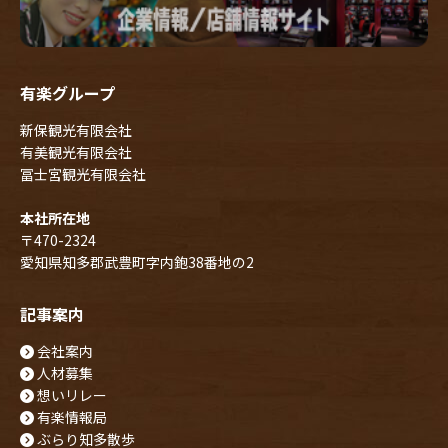
有楽グループ
新保観光有限会社
有美観光有限会社
冨士宮観光有限会社
本社所在地
〒470-2324
愛知県知多郡武豊町字内鉋38番地の2
記事案内
会社案内
人材募集
想いリレー
有楽情報局
ぶらり知多散歩