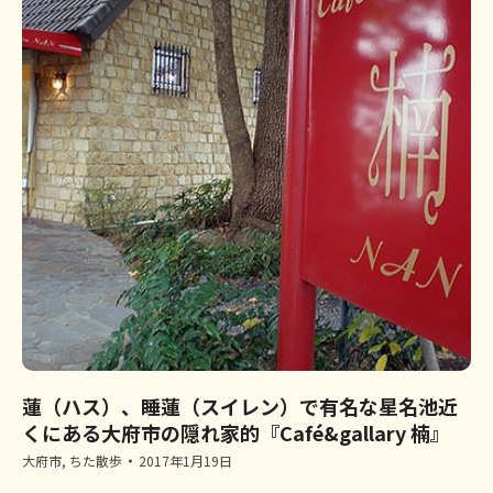
蓮（ハス）、睡蓮（スイレン）で有名な星名池近
くにある大府市の隠れ家的『Café&gallary 楠』
大府市
,
ちた散歩
2017年1月19日