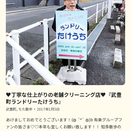
♥丁寧な仕上がりの老舗クリーニング店♥『武豊
町ランドリーたけうち』
武豊町
,
ちた散歩
2017年1月5日
あけましておめでとうございます！(◍ ´꒳` ◍)b 有楽グループフ
ァンの皆さま♡♡本年も宜しくお願い致します！！ 知多散歩の