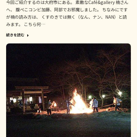
今回ご紹介するのは大府市にある。 素敵なCafé&gallery 楠さん
へ、 腹ぺこコンビ加藤、阿部でお邪魔しました。 ちなみにです
が楠の読み方は、 くすのきでは無く（なん、ナン、NAN）と読
みます。 こちら何…
続きを読む