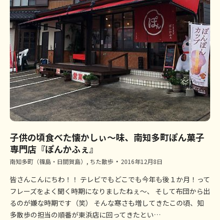
子供の頃食べた懐かしぃ～味、南知多町ぽん菓子
専門店『ぽんかふぇ』
南知多町（篠島・日間賀島）
,
ちた散歩
2016年12月8日
皆さんこんにちわ！！ テレビでもどこでも今年も後１か月！って
フレーズをよく聞く時期になりましたねぇ～、 そして布団から出
るのが嫌な時期です（笑） そんな寒さも増してきたこの頃、知
多散歩の担当の順番が東浜店に回ってきたとい…