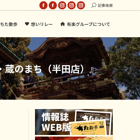
Search:
記事検索
Facebook
Facebook
Instagram
Instagram
Instagram
page
page
page
page
page
ちた散歩
想いリレー
有楽グループについて
opens
opens
opens
opens
opens
in
in
in
in
in
new
new
new
new
new
window
window
window
window
window
・蔵のまち（半田店）』