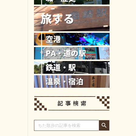
Search Button
Search
for: