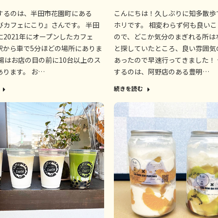
するのは、半田市花園町にある
こんにちは！久しぶりに知多散歩
びカフェにこり』さんです。 半田
ホリです。 相変わらず何も良い
に2021年にオープンしたカフェ
ので、どこか気分のまぎれる所は
駅から車で5分ほどの場所にありま
と探していたところ、良い雰囲気
車場はお店の目の前に10台以上のス
あったので早速行ってきました！
あります。 お…
するのは、阿野店のある豊明…
続きを読む