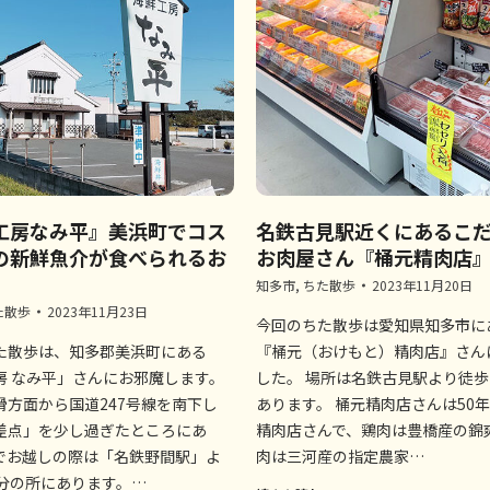
工房なみ平』美浜町でコス
名鉄古見駅近くにあるこ
の新鮮魚介が食べられるお
お肉屋さん『桶元精肉店
知多市
,
ちた散歩
2023年11月20日
た散歩
2023年11月23日
今回のちた散歩は愛知県知多市に
た散歩は、知多郡美浜町にある
『桶元（おけもと）精肉店』さん
房 なみ平」さんにお邪魔します。
した。 場所は名鉄古見駅より徒歩
滑方面から国道247号線を南下し
あります。 桶元精肉店さんは50
差点」を少し過ぎたところにあ
精肉店さんで、鶏肉は豊橋産の錦
でお越しの際は「名鉄野間駅」よ
肉は三河産の指定農家…
1分の所にあります。…