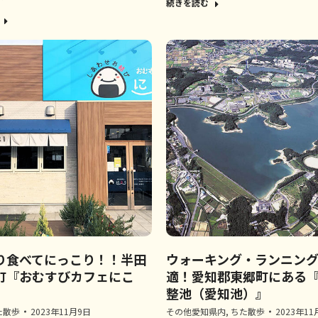
続きを読む
り食べてにっこり！！半田
ウォーキング・ランニン
町『おむすびカフェにこ
適！愛知郡東郷町にある
整池（愛知池）』
た散歩
2023年11月9日
その他愛知県内
,
ちた散歩
2023年11