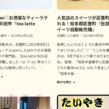
pen♡お洒落なティーラテ
人気店のスイーツが武豊
田市『tea latte
れる！知多郡武豊町『缶
』
イーツ自動販売機』
た散歩
2023年10月12日
武豊町
,
ちた散歩
2023年10月5日
散歩は、武豊町に2023年8月11
皆様こんにちは♪♪ ちた散歩の
ューアルopenしたばかりのお洒落
てまいりました(*´▽｀*) これを
専門店、【tea latte ISOLA】
のは、9月下旬という事でまだま
魔しましたヽ(o´3`o)ﾉ 実はリニ
ね。 皆様、『知多半島勝手に応
前にも取材に伺っていて、…
りちた散歩vol.13』はもう見まし
「知多半島…
続きを読む