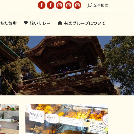
Search:
記事検索
Facebook
Facebook
Instagram
Instagram
Instagram
page
page
page
page
page
ちた散歩
想いリレー
有楽グループについて
opens
opens
opens
opens
opens
in
in
in
in
in
new
new
new
new
new
window
window
window
window
window