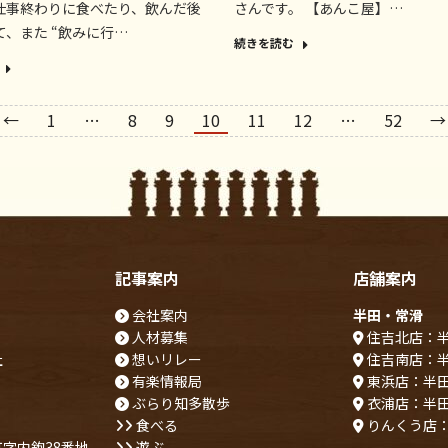
仕事終わりに食べたり、飲んだ後
さんです。 【あんこ屋】…
て、また “飲みに行…
続きを読む
←
1
…
8
9
10
11
12
…
52
→
記事案内
店舗案内
会社案内
半田・常滑
人材募集
住吉北店：
社
想いリレー
住吉南店：
有楽情報局
東浜店：半
ぶらり知多散歩
衣浦店：半
食べる
りんくう店
字内鉋38番地
遊ぶ