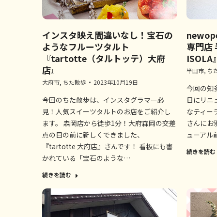
インスタ映え間違いなし！宝石の
newo
ようなフルーツタルト
専門店 半
『tartotte（タルトッテ）大府
ISOLA
店』
半田市
,
ち
大府市
,
ちた散歩
2023年10月19日
今回の知多
今回のちた散歩は、インスタグラマー必
日にリニ
見！人気スイーツタルトのお店をご紹介し
なティーラテ
ます。 森岡店から徒歩1分！大府森岡の交差
さんにお邪
点の目の前に新しくできました、
ューアル
『tartotte 大府店』さんです！ 看板にも書
続きを読む
かれている「宝石のような…
続きを読む