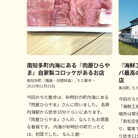
南知多町内海にある『肉屋ひらや
『海鮮
ま』自家製コロッケがあるお店
パ最高
店
南知多町（篠島・日間賀島）
,
ちた散歩
2023年11月23日
美浜町
,
ち
今回のちた散歩は、砂時計の町内海にある
今回のち
『肉屋ひらやま』さんに伺いました。 名鉄
「海鮮工
内海駅から徒歩10分ぐらいにあります。
場所は常
『肉屋ひらやま』さんの、なんともお洒落
「若松交
な看板です。 内海が砂時計の町だったと
り、電車
は、初耳でした。 なんと創…
り徒歩1