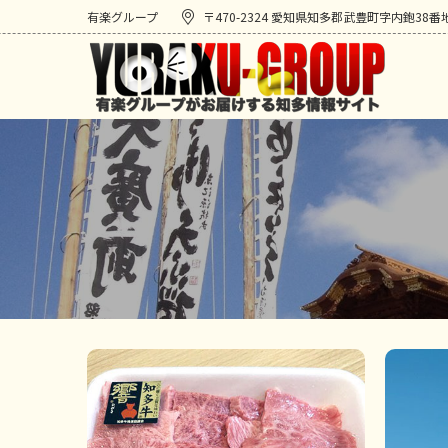
有楽グループ
〒470-2324 愛知県知多郡武豊町字内鉋38番