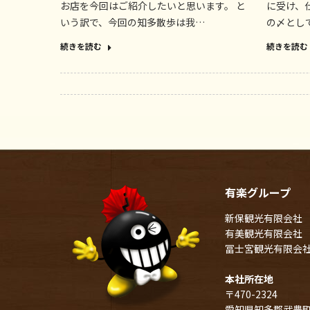
お店を今回はご紹介したいと思います。 と
に受け、
いう訳で、今回の知多散歩は我…
の〆とし
続きを読む
続きを読む
有楽グループ
新保観光有限会社
有美観光有限会社
冨士宮観光有限会
本社所在地
〒470-2324
愛知県知多郡武豊町