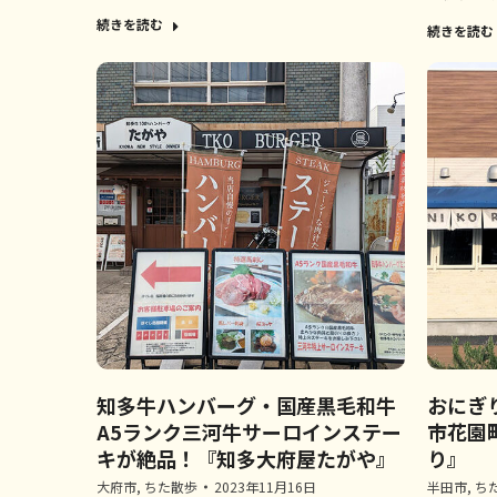
続きを読む
続きを読む
知多牛ハンバーグ・国産黒毛和牛
おにぎ
A5ランク三河牛サーロインステー
市花園
キが絶品！『知多大府屋たがや』
り』
大府市
,
ちた散歩
2023年11月16日
半田市
,
ち