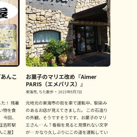
『あんこ
お菓子のマリエ改め『Aimer
PARIS（エメパリス）』
東海市
,
ちた散歩
2023年9月7日
た！ 残暑
元地元の東海市の街を車で運転中、馴染み
い物を食
のあるお店が見えてきました。 この石造り
 今回、
の外観、そうですそうです、お菓子のマリ
住吉町駅
エさん… ん？看板を見ると見慣れない文字
んこ屋】
が… かなり久しぶりにこの道を運転してい