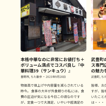
本格中華なのに非常にお値打ち＋
武豊町
ボリューム満点でコスパ良し『中
ス専門
華料理39（サンキュウ）』
の魅力
豊明市
,
ちた散歩
2023年9月28日
武豊町
,
ち
物価高で値上げや内容量を減らされている
皆様、お
昨今。 食事の大半が外食頼りの私には、食
すが、皆
費の圧迫が気になる今日この頃なのです
いたこと
が、定食一つで大満足、いやいや超満足の
は・・・