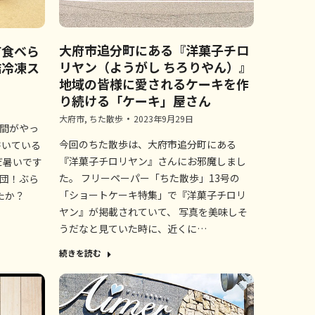
大府市追分町にある『洋菓子チロ
町食べら
リヤン（ようがし ちろりやん）』
詰冷凍ス
地域の皆様に愛されるケーキを作
り続ける「ケーキ」屋さん
大府市
,
ちた散歩
2023年9月29日
時間がやっ
今回のちた散歩は、大府市追分町にある
書いている
『洋菓子チロリヤン』さんにお邪魔しまし
だ暑いです
た。 フリーペーパー「ちた散歩」13号の
援団！ぶら
「ショートケーキ特集」で『洋菓子チロリ
たか？
ヤン』が掲載されていて、 写真を美味しそ
うだなと見ていた時に、近くに…
続きを読む