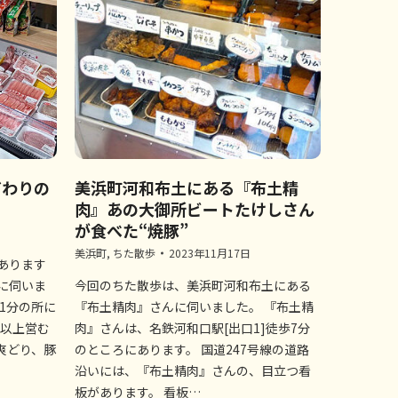
だわりの
美浜町河和布土にある『布土精
』
肉』あの大御所ビートたけしさん
が食べた“焼豚”
美浜町
,
ちた散歩
2023年11月17日
あります
に伺いま
今回のちた散歩は、美浜町河和布土にある
1分の所に
『布土精肉』さんに伺いました。 『布土精
年以上営む
肉』さんは、名鉄河和口駅[出口1]徒歩7分
爽どり、豚
のところにあります。 国道247号線の道路
沿いには、『布土精肉』さんの、目立つ看
板があります。 看板…