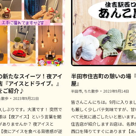
の新たなスイーツ！夜アイ
半田市住吉町の憩いの場
店『アイスとドライブ。』
屋』
をご紹介♪
半田市
,
ちた散歩
2023年9月14日
た散歩
2023年9月21日
皆さんこんにちは。9月に入りまし
久しぶりです。大濱です！ 突然で
も厳しく少しバテ気味ですが、甘
様は【夜アイス】という言葉を聞
べて元気に過ごしたいと思います。
がありませんか？ 夜アイスと
住吉店が紹介しますお店は、名鉄
 【夜にアイスを食べる背徳感が逆
西口を降りてすぐにあります【あ