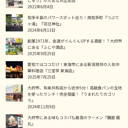
じゅう」が人気なお土産店
2022年6月4日
知多半島のパワースポット巡り！南知多町『つぶて
ヶ浦』『羽豆神社』
2024年6月13日
創業1971年、金運がぐんぐんUPする酒屋！？大府市
にある『ふじや酒店』
2025年9月25日
愛知ではココだけ！東海市にある新潟発祥の人気中
華料理店『三宝亭 東海店』
2025年7月25日
大府市、有楽共和店から徒歩5分！高級食パンの生地
を使ったランチ！完全個室！『うまれたてのゴリ
ラ』
2024年11月9日
大府市にある味もコスパも最高のラーメン『麵屋 龍
丸』