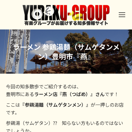
ラーメン 参鶏湯麺（サムゲタンメ
ン）豊明市『燕』
今回の知多散歩でご紹介するのは、
豊明市にある
ラーメン店『燕（つばめ）』さん
です！
ここは
『参鶏湯麺（サムゲタンメン）』
が一押しのお店
です。
参鶏湯（サムゲタン）?? 知らない方もいるのではない
でしょうか。