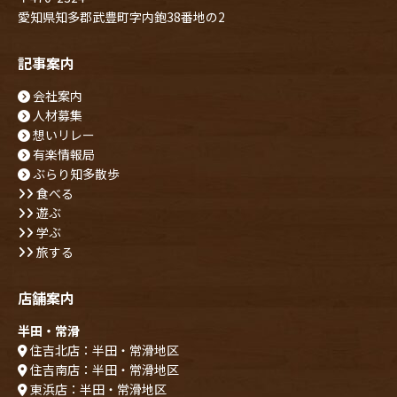
愛知県知多郡武豊町字内鉋38番地の2
記事案内
会社案内
人材募集
想いリレー
有楽情報局
ぶらり知多散歩
食べる
遊ぶ
学ぶ
旅する
店舗案内
半田・常滑
住吉北店：半田・常滑地区
住吉南店：半田・常滑地区
東浜店：半田・常滑地区