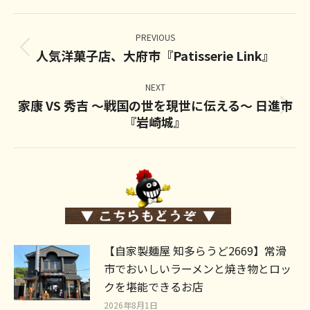
Post
navigation
PREVIOUS
人気洋菓子店、大府市『Patisserie Link』
Previous
post:
NEXT
家康 VS 秀吉 ～戦国の世を現世に伝える～ 日進市
Next
『岩崎城』
post:
【自家製麺屋 知多らうど2669】常滑
市でおいしいラーメンと焼き物とロッ
クを堪能できるお店
2026年8月1日