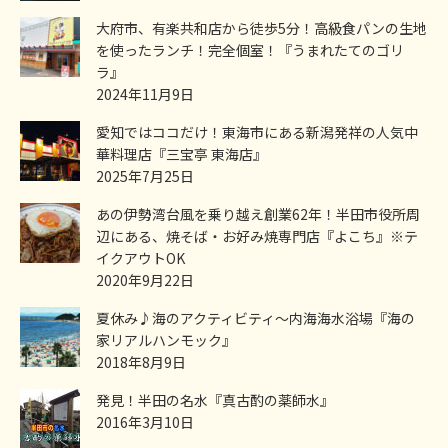
大府市、有楽共和店から徒歩5分！高級食パンの生地
を使ったランチ！完全個室！『うまれたてのゴリ
ラ』
2024年11月9日
愛知ではココだけ！東海市にある新潟発祥の人気中
華料理店『三宝亭 東海店』
2025年7月25日
あの伊勢湾台風を乗り越え創業62年！半田市役所周
辺にある、焼そば・お好み焼専門店『よこち』※テ
イクアウトOK
2020年9月22日
夏休み♪海のアクティビティ～内海海水浴場『海の
家リアルハンモック』
2018年8月9日
発見！半田の名水『真古酌の薬師水』
2016年3月10日