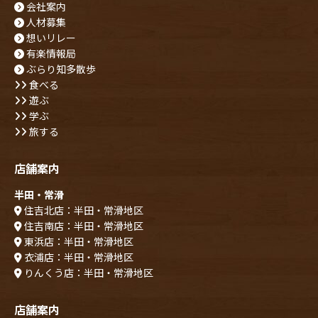
会社案内
人材募集
想いリレー
有楽情報局
ぶらり知多散歩
食べる
遊ぶ
学ぶ
旅する
店舗案内
半田・常滑
住吉北店：半田・常滑地区
住吉南店：半田・常滑地区
東浜店：半田・常滑地区
衣浦店：半田・常滑地区
りんくう店：半田・常滑地区
店舗案内