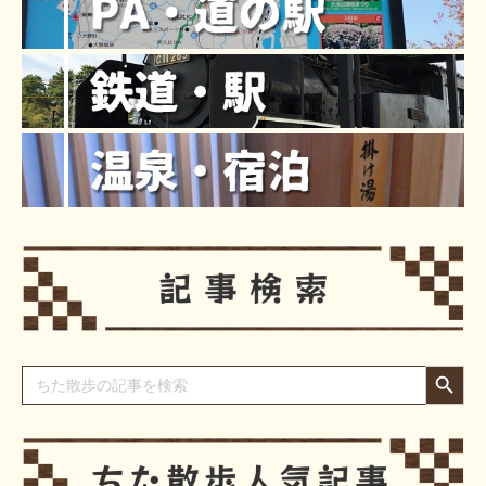
Search Button
Search
for: