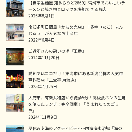
【自家製麺屋 知多らうど2669】常滑市でおいしいラ
ーメンと焼き物とロックを堪能できるお店
2026年8月1日
南知多町日間島『かもめ売店』「多幸（たこ）まん
じゅう」が人気なお土産店
2022年6月4日
ご近所さんの憩いの場『王番』
2014年11月20日
愛知ではココだけ！東海市にある新潟発祥の人気中
華料理店『三宝亭 東海店』
2025年7月25日
大府市、有楽共和店から徒歩5分！高級食パンの生地
を使ったランチ！完全個室！『うまれたてのゴリ
ラ』
2024年11月9日
夏休み♪海のアクティビティ～内海海水浴場『海の