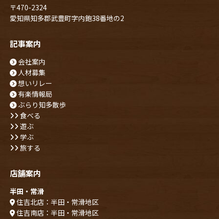
〒470-2324
愛知県知多郡武豊町字内鉋38番地の2
記事案内
会社案内
人材募集
想いリレー
有楽情報局
ぶらり知多散歩
食べる
遊ぶ
学ぶ
旅する
店舗案内
半田・常滑
住吉北店：半田・常滑地区
住吉南店：半田・常滑地区