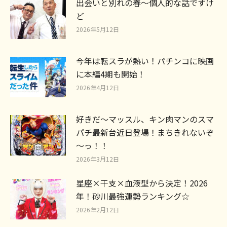
出会いと別れの春～個人的な話ですけ
ど
2026年5月12日
今年は転スラが熱い！パチンコに映画
に本編4期も開始！
2026年4月12日
好きだ〜マッスル、キン肉マンのスマ
パチ最新台近日登場！まちきれないぞ
～っ！！
2026年3月12日
星座×干支×血液型から決定！2026
年！砂川最強運勢ランキング☆
2026年2月12日