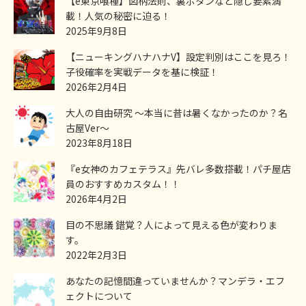
【e東京喰種】図柄法則、裏ボタンなど隠し要素満
載！人気の秘密に迫る！
2025年9月8日
【ニューキングハナハナV】設定判別はここを見ろ！
子役確率を実戦データを基に検証！
2026年2月4日
大人の自由研究 ～本当に昔は暑くなかったのか？名
古屋Ver～
2023年8月18日
『e女神のカフェテラス』先バレ多数搭載！パチ屋店
員のおすすめカスタム！！
2026年4月2日
目の不思議 錯覚？人によって見える色が変わりま
す。
2022年2月3日
あなたの記憶間違っていませんか？マンデラ・エフ
ェクトについて