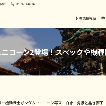
地の2
0569-74-0786
有楽情報局
ユニコーン2登場！スペックや機種
』
バー機動戦士ガンダムユニコーン再来－白き一角獣と黒き獅子