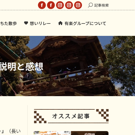
Search:
記事検索
Facebook
Facebook
Instagram
Instagram
Instagram
page
page
page
page
page
ちた散歩
想いリレー
有楽グループについて
opens
opens
opens
opens
opens
in
in
in
in
in
new
new
new
new
new
window
window
window
window
window
説明と感想
－」
（長い