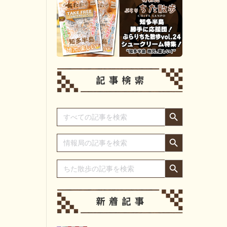
Search Button
Search
for:
Search Button
Search
for:
Search Button
Search
for: