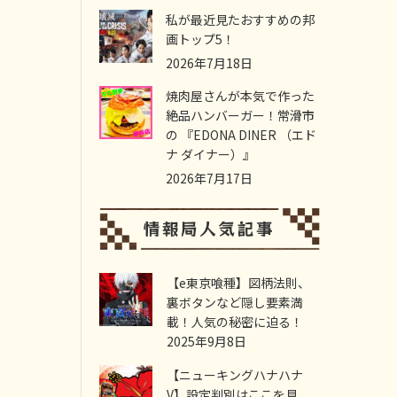
私が最近見たおすすめの邦
画トップ5！
2026年7月18日
焼肉屋さんが本気で作った
絶品ハンバーガー！常滑市
の 『EDONA DINER （エド
ナ ダイナー）』
2026年7月17日
【e東京喰種】図柄法則、
裏ボタンなど隠し要素満
載！人気の秘密に迫る！
2025年9月8日
【ニューキングハナハナ
V】設定判別はここを見