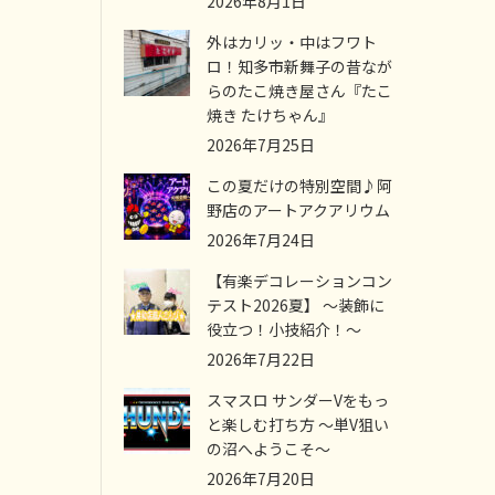
2026年8月1日
外はカリッ・中はフワト
ロ！知多市新舞子の昔なが
らのたこ焼き屋さん『たこ
焼き たけちゃん』
2026年7月25日
この夏だけの特別空間♪阿
野店のアートアクアリウム
2026年7月24日
【有楽デコレーションコン
テスト2026夏】 ～装飾に
役立つ！小技紹介！～
2026年7月22日
スマスロ サンダーVをもっ
と楽しむ打ち方 ～単V狙い
の沼へようこそ～
2026年7月20日