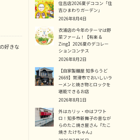
住吉店2026夏デココン「住
吉ひまわりガーデン」
2026年8月4日
衣浦店の今年のテーマは野
菜ファーム！【有楽 &
Zing】2026夏のデコレー
の好きな
ションコンテス
2026年8月2日
【自家製麺屋 知多らうど
2669】常滑市でおいしいラ
ーメンと焼き物とロックを
堪能できるお店
2026年8月1日
外はカリッ・中はフワト
ロ！知多市新舞子の昔なが
らのたこ焼き屋さん『たこ
焼き たけちゃん』