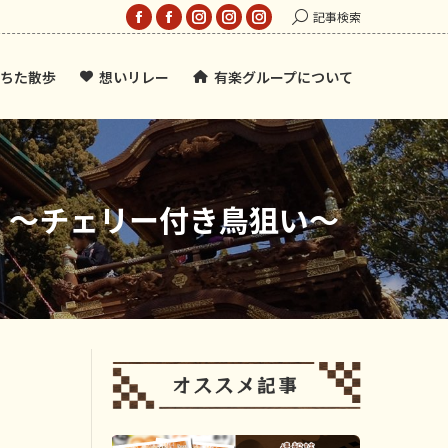
Search:
記事検索
Facebook
Facebook
Instagram
Instagram
Instagram
page
page
page
page
page
ちた散歩
想いリレー
有楽グループについて
opens
opens
opens
opens
opens
in
in
in
in
in
new
new
new
new
new
window
window
window
window
window
！～チェリー付き鳥狙い～