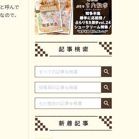
と呼んで
なので、
Search Button
Search
for:
Search Button
Search
for:
Search Button
Search
for: