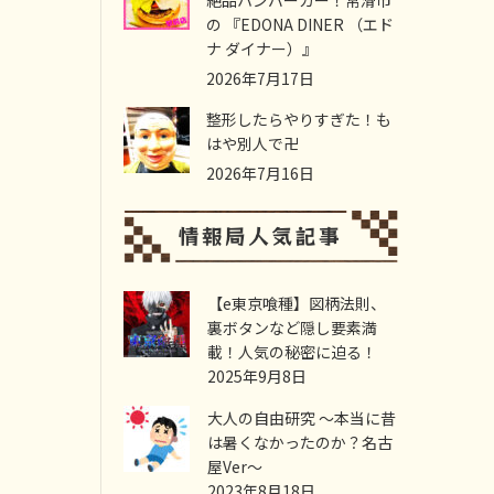
絶品ハンバーガー！常滑市
の 『EDONA DINER （エド
ナ ダイナー）』
2026年7月17日
整形したらやりすぎた！も
はや別人で卍
2026年7月16日
【e東京喰種】図柄法則、
裏ボタンなど隠し要素満
載！人気の秘密に迫る！
2025年9月8日
大人の自由研究 ～本当に昔
は暑くなかったのか？名古
屋Ver～
2023年8月18日