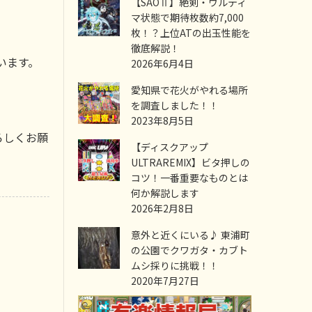
【SAOⅡ】絶剣・ウルティ
マ状態で期待枚数約7,000
枚！？上位ATの出玉性能を
徹底解説！
います。
2026年6月4日
愛知県で花火がやれる場所
を調査しました！！
2023年8月5日
ろしくお願
【ディスクアップ
ULTRAREMIX】ビタ押しの
コツ！一番重要なものとは
何か解説します
2026年2月8日
意外と近くにいる♪ 東浦町
の公園でクワガタ・カブト
ムシ採りに挑戦！！
2020年7月27日