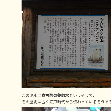
この湧水は
真古酌の薬師水
というそうで、
その歴史は古く江戸時代から伝わっているそうで