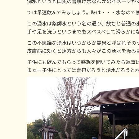
湧水というと山奥の雪解け水なんかのイメージが
では早速飲んでみましょう。味は・・・水なので
この湧水は薬師水という名の通り、飲むと普通の
手や足を洗うといつまでもスベスベして滑らかに
この不思議な湧水はいつからか霊泉と呼ばれその
皮膚病に効くと遠方からも人々がこの湧水を汲み
子供にも飲んでもらって感想を聞いてみたら返事
まぁー子供にとっては霊泉だろうと湧水だろうと