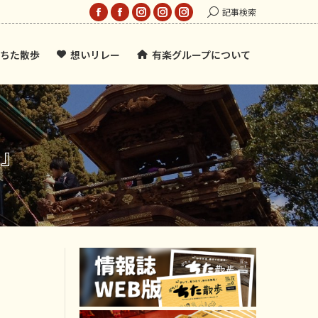
Search:
記事検索
Facebook
Facebook
Instagram
Instagram
Instagram
page
page
page
page
page
ちた散歩
想いリレー
有楽グループについて
opens
opens
opens
opens
opens
in
in
in
in
in
new
new
new
new
new
window
window
window
window
window
水』