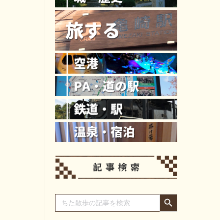
Search Button
Search
for: