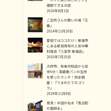
堪能できるお店
2026年8月1日
ご近所さんの憩いの場『王
番』
2014年11月20日
愛知ではココだけ！東海市
にある新潟発祥の人気中華
料理店『三宝亭 東海店』
2025年7月25日
大府市、有楽共和店から徒
歩5分！高級食パンの生地
を使ったランチ！完全個
室！『うまれたてのゴリ
ラ』
2024年11月9日
発見！半田の名水『真古酌
の薬師水』