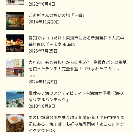
2022年6月4日
ご近所さんの憩いの場『王番』
2014年11月20日
愛知ではココだけ！東海市にある新潟発祥の人気中
華料理店『三宝亭 東海店』
2025年7月25日
大府市、有楽共和店から徒歩5分！高級食パンの生地
を使ったランチ！完全個室！『うまれたてのゴリ
ラ』
2024年11月9日
夏休み♪海のアクティビティ～内海海水浴場『海の
家リアルハンモック』
2018年8月9日
あの伊勢湾台風を乗り越え創業62年！半田市役所周
辺にある、焼そば・お好み焼専門店『よこち』※テ
イクアウトOK