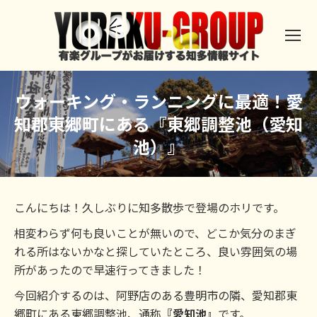
ウォーキング・ランニングに最適！愛
知郡東郷町にある『東郷調整池（愛知
池）』
こんにちは！久しぶりに知多散歩で登場のホリです。
相変わらず何も良いことが無いので、どこか気分のまぎ
れる所はないかなと探していたところ、良い雰囲気の場
所があったので早速行ってきました！
今回紹介するのは、阿野店のある豊明市の隣、愛知郡東
郷町にある東郷調整池、通称
『愛知池』
です。