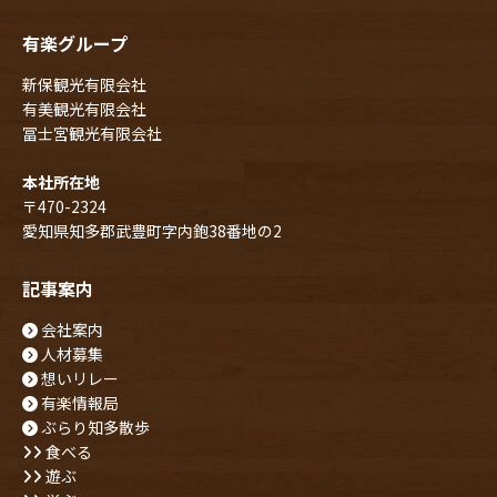
有楽グループ
新保観光有限会社
有美観光有限会社
冨士宮観光有限会社
本社所在地
〒470-2324
愛知県知多郡武豊町字内鉋38番地の2
記事案内
会社案内
人材募集
想いリレー
有楽情報局
ぶらり知多散歩
食べる
遊ぶ