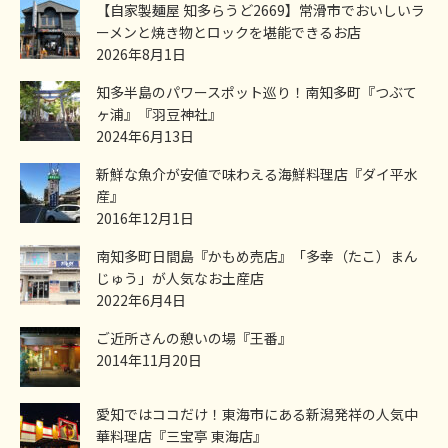
【自家製麺屋 知多らうど2669】常滑市でおいしいラ
ーメンと焼き物とロックを堪能できるお店
2026年8月1日
知多半島のパワースポット巡り！南知多町『つぶて
ヶ浦』『羽豆神社』
2024年6月13日
新鮮な魚介が安値で味わえる海鮮料理店『ダイ平水
産』
2016年12月1日
南知多町日間島『かもめ売店』「多幸（たこ）まん
じゅう」が人気なお土産店
2022年6月4日
ご近所さんの憩いの場『王番』
2014年11月20日
愛知ではココだけ！東海市にある新潟発祥の人気中
華料理店『三宝亭 東海店』