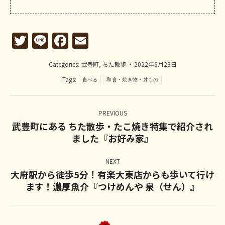
Twitter
Line
Facebook
Email
Categories:
武豊町
,
ちた散歩
2022年6月23日
Tags:
食べる
和食・焼き物・丼もの
Post
navigation
PREVIOUS
武豊町にある ちた散歩・たこ焼き特集で紹介され
Previous
ました『お好み家』
post:
NEXT
大府駅から徒歩5分！有楽大東店からも歩いて行け
Next
ます！濃厚魚介『つけめんや 泉（せん）』
post: