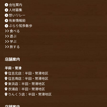
会社案内
人材募集
想いリレー
有楽情報局
ぶらり知多散歩
食べる
遊ぶ
学ぶ
旅する
店舗案内
半田・常滑
住吉北店：半田・常滑地区
住吉南店：半田・常滑地区
東浜店：半田・常滑地区
衣浦店：半田・常滑地区
りんくう店：半田・常滑地区
店舗案内