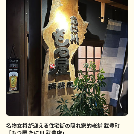
名物女将が迎える住宅街の隠れ家的老舗 武豊町
「もつ屋 たに川 武豊店」