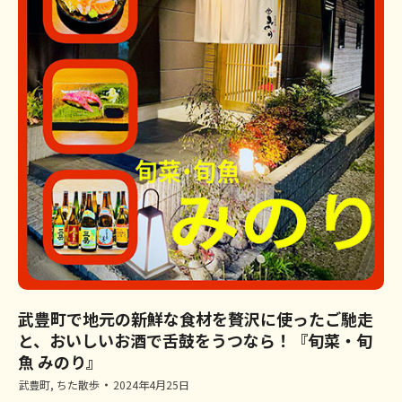
武豊町で地元の新鮮な食材を贅沢に使ったご馳走
と、おいしいお酒で舌鼓をうつなら！『旬菜・旬
魚 みのり』
武豊町
,
ちた散歩
2024年4月25日