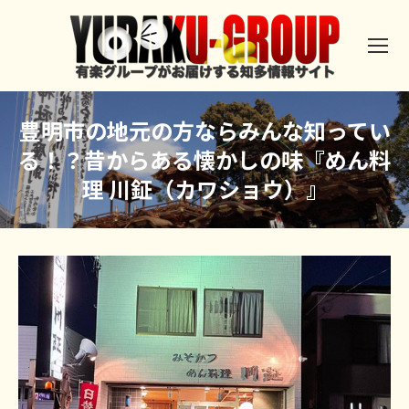
豊明市の地元の方ならみんな知ってい
る！？昔からある懐かしの味『めん料
理 川鉦（カワショウ）』