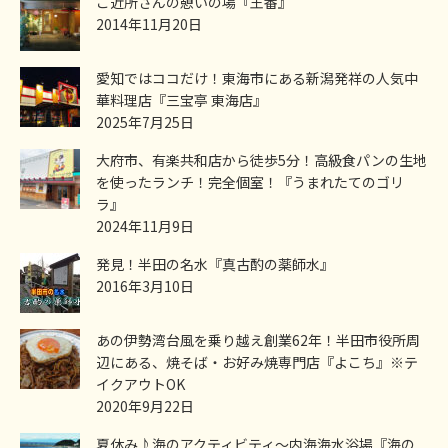
ご近所さんの憩いの場『王番』
2014年11月20日
愛知ではココだけ！東海市にある新潟発祥の人気中
華料理店『三宝亭 東海店』
2025年7月25日
大府市、有楽共和店から徒歩5分！高級食パンの生地
を使ったランチ！完全個室！『うまれたてのゴリ
ラ』
2024年11月9日
発見！半田の名水『真古酌の薬師水』
2016年3月10日
あの伊勢湾台風を乗り越え創業62年！半田市役所周
辺にある、焼そば・お好み焼専門店『よこち』※テ
イクアウトOK
2020年9月22日
夏休み♪海のアクティビティ～内海海水浴場『海の