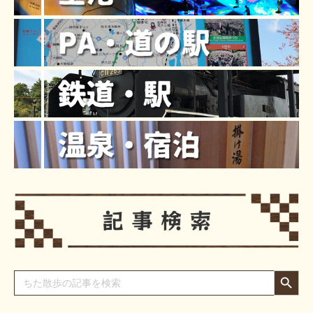
Search Button
Search
for: