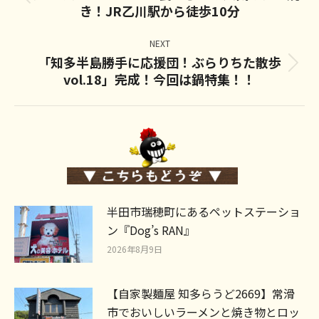
Previous
き！JR乙川駅から徒歩10分
post:
NEXT
「知多半島勝手に応援団！ぶらりちた散歩
Next
vol.18」完成！今回は鍋特集！！
post:
半田市瑞穂町にあるペットステーショ
ン『Dog’s RAN』
2026年8月9日
【自家製麺屋 知多らうど2669】常滑
市でおいしいラーメンと焼き物とロッ