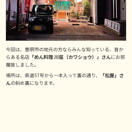
今回は、豊明市の地元の方ならみんな知っている、昔か
らある名店
「めん料理 川鉦（カワショウ）」さん
にお邪
魔致しました。
場所は、県道57号から一本入って裏の通り、
「松屋」さ
ん
の斜め裏になります。