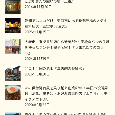
ご近所さんの憩いの場『王番』
2014年11月20日
愛知ではココだけ！東海市にある新潟発祥の人気中
華料理店『三宝亭 東海店』
2025年7月25日
大府市、有楽共和店から徒歩5分！高級食パンの生地
を使ったランチ！完全個室！『うまれたてのゴリ
ラ』
2024年11月9日
発見！半田の名水『真古酌の薬師水』
2016年3月10日
あの伊勢湾台風を乗り越え創業62年！半田市役所周
辺にある、焼そば・お好み焼専門店『よこち』※テ
イクアウトOK
2020年9月22日
夏休み♪海のアクティビティ～内海海水浴場『海の