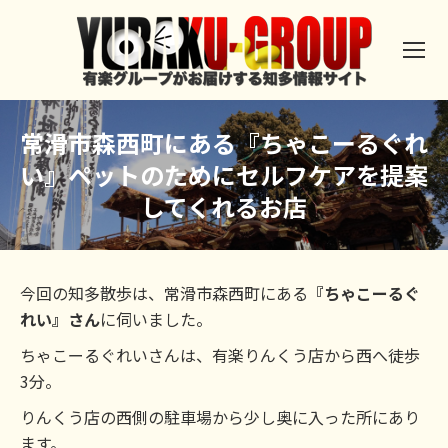
常滑市森西町にある『ちゃこーるぐれ
い』ペットのためにセルフケアを提案
してくれるお店
今回の知多散歩は、常滑市森西町にある
『ちゃこーるぐ
れい』さん
に伺いました。
ちゃこーるぐれいさんは、有楽りんくう店から西へ徒歩
3分。
りんくう店の西側の駐車場から少し奥に入った所にあり
ます。