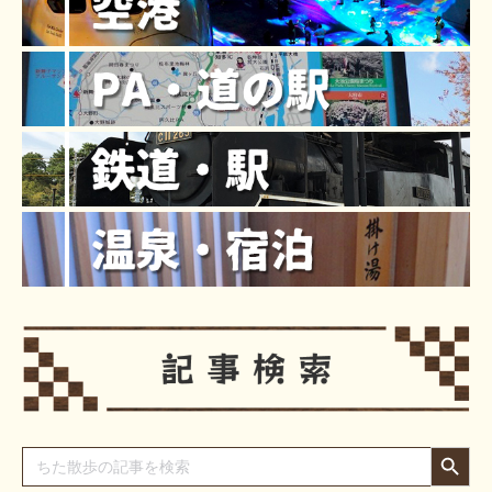
Search Button
Search
for: