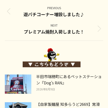
Post
navigation
PREVIOUS
遊パチコーナー増設しました♪
Previous
post:
NEXT
プレミアム焼酎入荷しました！
Next
post:
半田市瑞穂町にあるペットステーショ
ン『Dog’s RAN』
2026年8月9日
【自家製麺屋 知多らうど2669】常滑