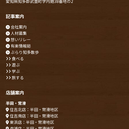
愛知県知多郡武豊町字内鉋38番地の2
記事案内
会社案内
人材募集
想いリレー
有楽情報局
ぶらり知多散歩
食べる
遊ぶ
学ぶ
旅する
店舗案内
半田・常滑
住吉北店：半田・常滑地区
住吉南店：半田・常滑地区
東浜店：半田・常滑地区
衣浦店：半田・常滑地区