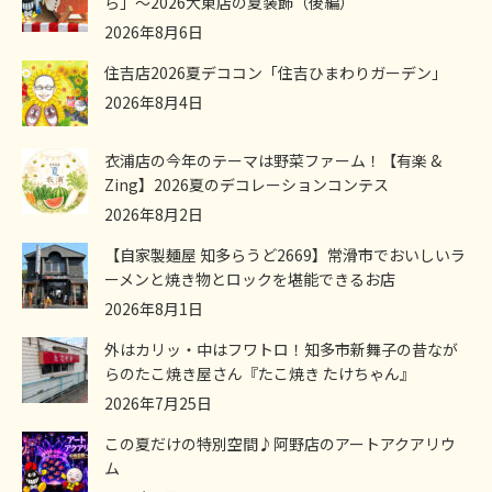
ら」～2026大東店の夏装飾（後編）
2026年8月6日
住吉店2026夏デココン「住吉ひまわりガーデン」
2026年8月4日
衣浦店の今年のテーマは野菜ファーム！【有楽 &
Zing】2026夏のデコレーションコンテス
2026年8月2日
【自家製麺屋 知多らうど2669】常滑市でおいしいラ
ーメンと焼き物とロックを堪能できるお店
2026年8月1日
外はカリッ・中はフワトロ！知多市新舞子の昔なが
らのたこ焼き屋さん『たこ焼き たけちゃん』
2026年7月25日
この夏だけの特別空間♪阿野店のアートアクアリウ
ム