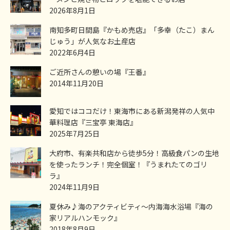
2026年8月1日
南知多町日間島『かもめ売店』「多幸（たこ）まん
じゅう」が人気なお土産店
2022年6月4日
ご近所さんの憩いの場『王番』
2014年11月20日
愛知ではココだけ！東海市にある新潟発祥の人気中
華料理店『三宝亭 東海店』
2025年7月25日
大府市、有楽共和店から徒歩5分！高級食パンの生地
を使ったランチ！完全個室！『うまれたてのゴリ
ラ』
2024年11月9日
夏休み♪海のアクティビティ～内海海水浴場『海の
家リアルハンモック』
2018年8月9日