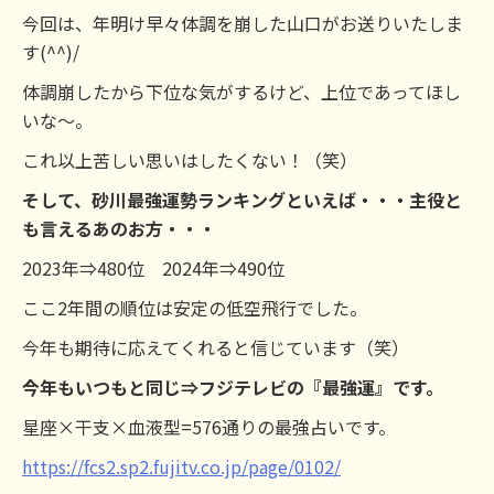
今回は、年明け早々体調を崩した山口がお送りいたしま
す(^^)/
体調崩したから下位な気がするけど、上位であってほし
いな～。
これ以上苦しい思いはしたくない！（笑）
そして、砂川最強運勢ランキングといえば・・・主役と
も言えるあのお方・・・
2023年⇒480位 2024年⇒490位
ここ2年間の順位は安定の低空飛行でした。
今年も期待に応えてくれると信じています（笑）
今年もいつもと同じ⇒フジテレビの『最強運』です。
星座×干支×血液型=576通りの最強占いです。
https://fcs2.sp2.fujitv.co.jp/page/0102/