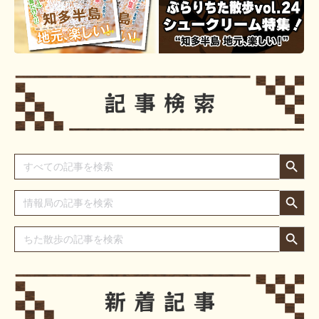
Search Button
Search
for:
Search Button
Search
for:
Search Button
Search
for: