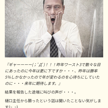
『ギャーーーー(；ﾟДﾟ)！！！昨年ワースト3で散々な目
にあったのに今年は更に下ですか・・・、昨年は勝率
5％しかなかったので年が変わるのを心待ちにしていた
のに・・・来年に期待します。』
結果を報告した途端に叫びの声が・・・。
樋口主任から勝ったという話は聞いたことない気がしま
す(~_~)