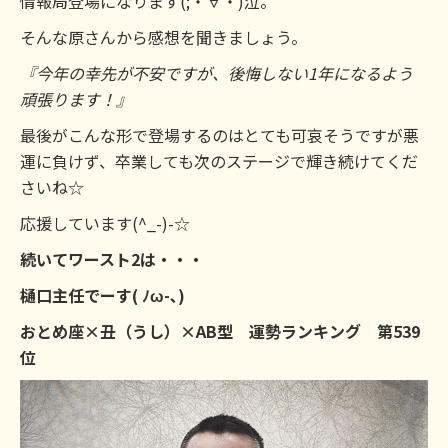
情報局登場になります(;・∀・)泣。
そんな原さんから感想を聞きましょう。
『今年の幸先が不安ですが、後悔しない1年になるよう
頑張ります！』
最後がこんな形で登場するのはとても可哀そうですが悪
運に負けず、卒業しても次のステージで輝き続けてくだ
さいね☆
応援しています(^_-)-☆
続いてワースト2は・・・
樋口主任でーす( ﾉω-､)
おとめ座×丑（うし）×AB型 運勢ランキング 第539
位