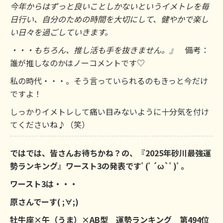
今年からはずっと良いことしかないというイメトレを毎
日行い、自分のための時間を大切にして、健やかで楽し
い日々を過ごしていきます。
・・・もちろん、推し活も手を抜きません。』
備考：
誰が推しなのかはノーコメントです♡
私の時代・・・。そう言っていられるのもきっと今だけ
ですよ！
しっかりイメトレして痛い目みないように十分気を付け
てくださいね♪（笑）
ではでは、皆さんお待ちかね？の、『2025年砂川最強運
勢ランキング』ワースト3の発表ですﾟ(ﾟ´ω`ﾟ)ﾟ｡
ワースト3は・・・
原さんでーす( ;∀;)
牡牛座×午（うま）×AB型 運勢ランキング 第494位