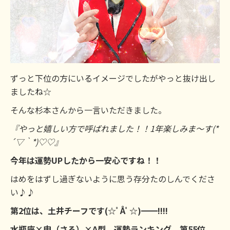
ずっと下位の方にいるイメージでしたがやっと抜け出し
ましたね☆
そんな杉本さんから一言いただきました。
『やっと嬉しい方で呼ばれました！！1年楽しみま～す(*
´▽｀*)♡♡』
今年は運勢UPしたから一安心ですね！！
はめをはずし過ぎないように思う存分たのしんでくださ
い♪♪
第2位は、土井チーフです(☆ﾟÅﾟ☆)━━!!!!
水瓶座×申（さる）×A型 運勢ランキング 第55位