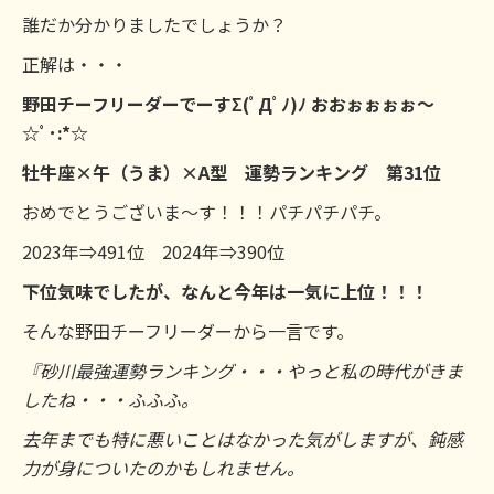
誰だか分かりましたでしょうか？
正解は・・・
野田チーフリーダーでーすΣ(ﾟДﾟﾉ)ﾉ おおぉぉぉぉ～
☆ﾟ･:*☆
牡牛座×午（うま）×A型 運勢ランキング 第31位
おめでとうございま～す！！！パチパチパチ。
2023年⇒491位 2024年⇒390位
下位気味でしたが、なんと今年は一気に上位！！！
そんな野田チーフリーダーから一言です。
『砂川最強運勢ランキング・・・やっと私の時代がきま
したね・・・ふふふ。
去年までも特に悪いことはなかった気がしますが、鈍感
力が身についたのかもしれません。