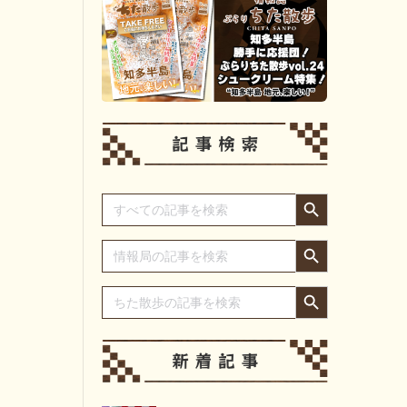
Search Button
Search
for:
Search Button
Search
for:
Search Button
Search
for: