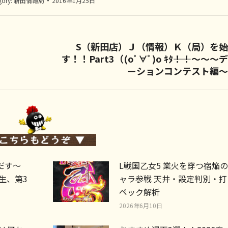
gory:
新田情報局
2016年1月25日
S（新田店）Ｊ（情報）Ｋ（局）を
す！！Part3（(oﾟ∀ﾟ)o ｷﾀ――！！～～～
Next
ーションコンテスト編～
post:
だす～
L戦国乙女5 業火を穿つ宿焔の
生、第3
ャラ参戦 天井・設定判別・
ペック解析
2026年6月10日