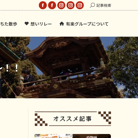
Search:
記事検索
Facebook
Facebook
Instagram
Instagram
Instagram
page
page
page
page
page
ちた散歩
想いリレー
有楽グループについて
opens
opens
opens
opens
opens
in
in
in
in
in
new
new
new
new
new
window
window
window
window
window
～！！