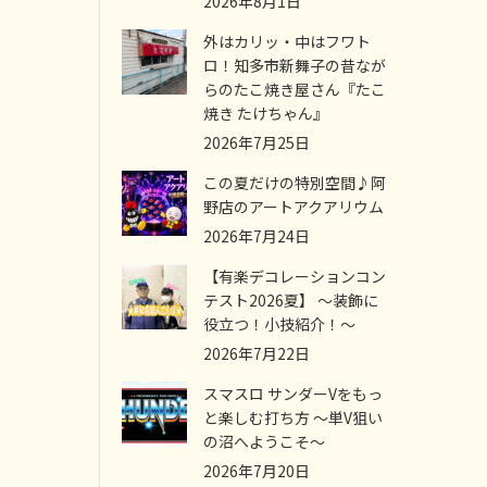
2026年8月1日
外はカリッ・中はフワト
ロ！知多市新舞子の昔なが
らのたこ焼き屋さん『たこ
焼き たけちゃん』
2026年7月25日
この夏だけの特別空間♪阿
野店のアートアクアリウム
2026年7月24日
【有楽デコレーションコン
テスト2026夏】 ～装飾に
役立つ！小技紹介！～
2026年7月22日
スマスロ サンダーVをもっ
と楽しむ打ち方 ～単V狙い
の沼へようこそ～
2026年7月20日