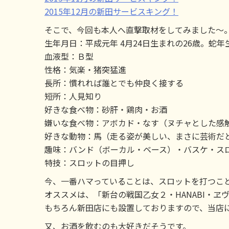
2015年12月の新田サービスキング！
そこで、今回も本人へ直撃取材をしてみました～
生年月日：平成元年 4月24日生まれの26歳。蛇
血液型：Ｂ型
性格：気楽・猪突猛進
長所：慣れれば誰とでも仲良く接する
短所：人見知り
好きな食べ物：砂肝・鶏肉・お酒
嫌いな食べ物：アボカド・なす（ヌチャとした感
好きな動物：馬（走る姿が美しい、まさに芸術だ
趣味：バンド（ボーカル・ベース）・バスケ・ス
特技：スロットの目押し
今、一番ハマっていることは、スロットを打つこ
オススメは、「新台の戦国乙女２・HANABI・
もちろん新田店にも設置しておりますので、当店
又、お酒を飲むのも大好きだそうです。