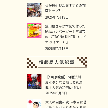
私が最近見たおすすめの邦
画トップ5！
2026年7月18日
焼肉屋さんが本気で作った
絶品ハンバーガー！常滑市
の 『EDONA DINER （エド
ナ ダイナー）』
2026年7月17日
【e東京喰種】図柄法則、
裏ボタンなど隠し要素満
載！人気の秘密に迫る！
2025年9月8日
大人の自由研究 ～本当に昔
は暑くなかったのか？名古