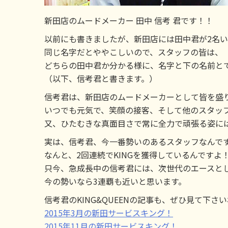
新田店のムードメーカー 田中 信考 君です！！
以前にも書きましたが、新田店には田中君が2名い
同じ名字だとややこしいので、スタッフの皆は、
どちらの田中君か分かる様に、名字と下の名前と
（以下、信考君と書きます。）
信考君は、新田店のムードメーカーとして皆を盛
いつでも元気で、笑顔の接客、そして他のスタッ
又、ひたむきな真面目さで常に全力で頑張る姿に
実は、信考君、今一番勢いのあるスタッフなんで
なんと、2回連続でKINGを獲得しているんですよ
只今、急成長中の信考君には、次世代のエースと
今の勢いなら3連覇も近いと思います。
信考君のKING&QUEENの記事も、ぜひ見て下さ
2015年3月の新田サービスキング！
2015年11月の新田サービスキング！