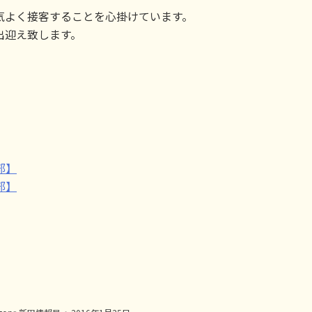
気よく接客することを心掛けています。
出迎え致します。
】
部】
部】