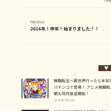
Cate
Post
navigation
PREVIOUS
2016年！申年！始まりました！！
Previous
post:
無職転生～異世界行ったら本気
パチンコで登場！ アニメ無職転
期も同月放送開始！
2026年7月10日