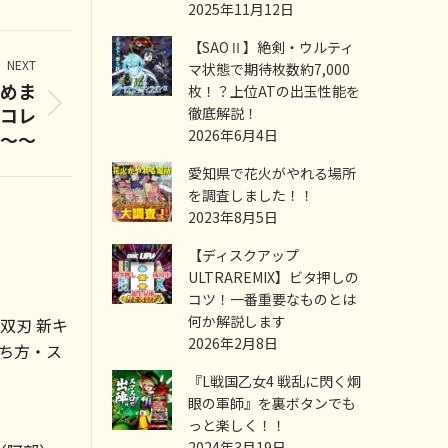
2025年11月12日
【SAOⅡ】絶剣・ウルティ
NEXT
マ状態で期待枚数約7,000
始めま
枚！？上位ATの出玉性能を
デコレ
徹底解説！
2026年6月4日
～～
愛知県で花火がやれる場所
を調査しました！！
2023年8月5日
【ディスクアップ
ULTRAREMIX】ビタ押しの
コツ！一番重要なものとは
何か解説します
双刃 新キ
2026年2月8日
打ち方・ス
『L戦国乙女4 戦乱に閃く炯
眼の軍師』を裏ボタンでも
っと楽しく！！
2024年3月19日