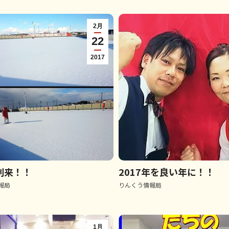
2月
22
2017
到来！！
2017年を良い年に！！
報局
りんくう情報局
1月