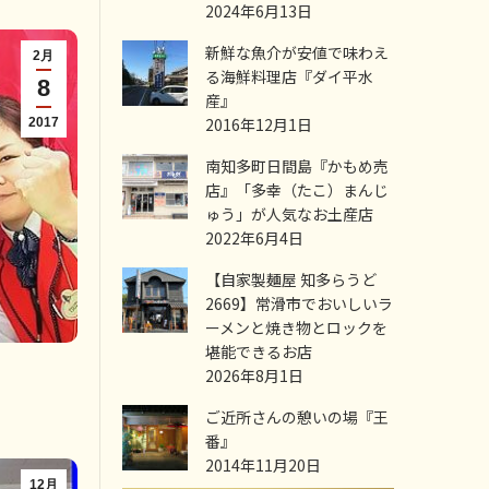
2024年6月13日
新鮮な魚介が安値で味わえ
2月
る海鮮料理店『ダイ平水
8
産』
2016年12月1日
2017
南知多町日間島『かもめ売
店』「多幸（たこ）まんじ
ゅう」が人気なお土産店
2022年6月4日
【自家製麺屋 知多らうど
2669】常滑市でおいしいラ
ーメンと焼き物とロックを
堪能できるお店
2026年8月1日
ご近所さんの憩いの場『王
番』
2014年11月20日
12月