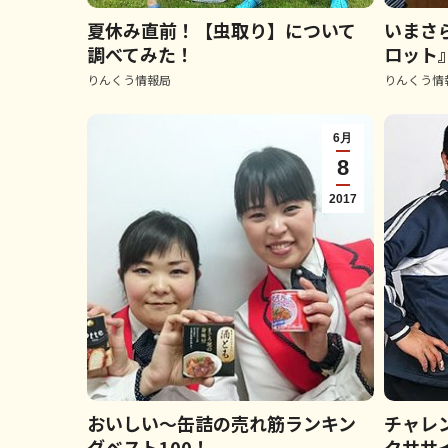
夏休み直前！【虫取り】について
いまさ
調べてみた！
ロット』
りんくう情報局
りんくう情
6月
8
2017
おいしい～缶詰の売れ筋ランキン
チャレ
グベスト100！
クササ