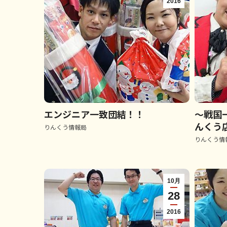
2016
エンジニア一致団結！！
～戦国
んくう
りんくう情報局
りんくう情
10月
28
2016