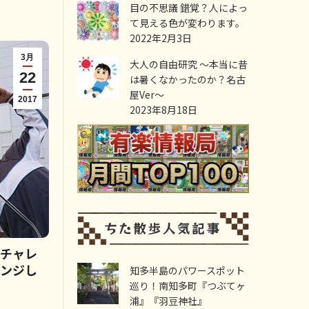
目の不思議 錯覚？人によっ
て見える色が変わります。
2022年2月3日
3月
大人の自由研究 ～本当に昔
22
は暑くなかったのか？名古
屋Ver～
2017
2023年8月18日
！チャレ
レンジし
知多半島のパワースポット
巡り！南知多町『つぶてヶ
浦』『羽豆神社』