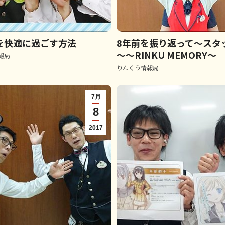
を快適に過ごす方法
8年前を振り返って～スタッフ
～～RINKU MEMORY～
報局
りんくう情報局
7月
8
2017