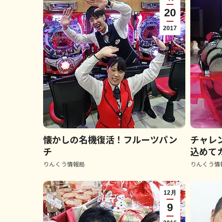
20
2017
懐かしの名機復活！フルーツパン
チャレ
チ
込めて
りんくう情報局
りんくう情
12月
9