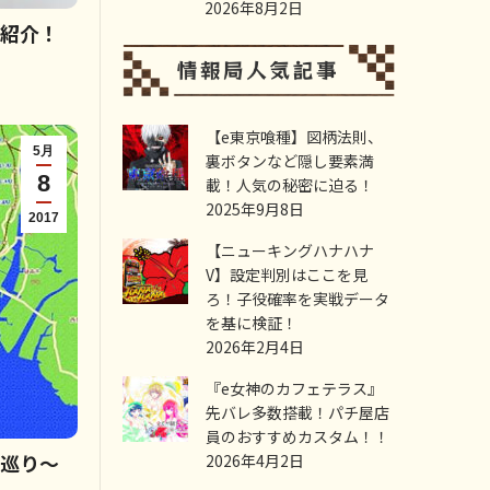
2026年8月2日
を紹介！
【e東京喰種】図柄法則、
5月
裏ボタンなど隠し要素満
8
載！人気の秘密に迫る！
2025年9月8日
2017
【ニューキングハナハナ
V】設定判別はここを見
ろ！子役確率を実戦データ
を基に検証！
2026年2月4日
『e女神のカフェテラス』
先バレ多数搭載！パチ屋店
員のおすすめカスタム！！
ト巡り～
2026年4月2日