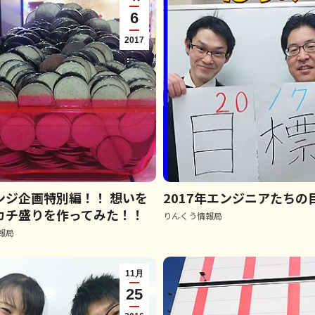
6
2017
ンジ企画特別編！！ 想いを
2017年エンジニアたちの
カチ盛りを作ってみた！！
りんくう情報局
報局
11月
25