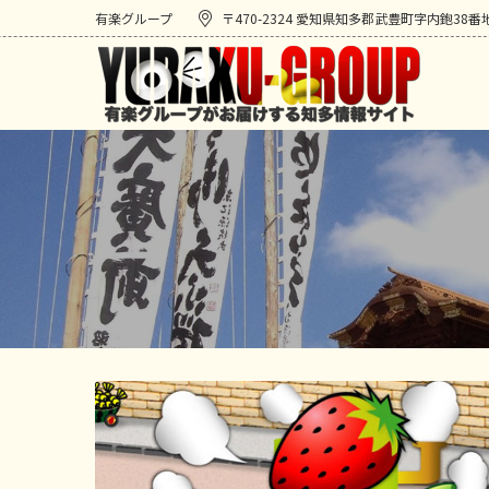
有楽グループ
〒470-2324 愛知県知多郡武豊町字内鉋38番