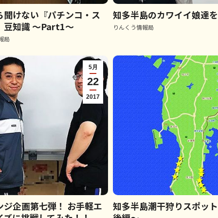
ら聞けない『パチンコ・ス
知多半島のカワイイ娘達
豆知識 ～Part1～
りんくう情報局
報局
5月
22
2017
ンジ企画第七弾！ お手軽エ
知多半島潮干狩りスポッ
イズに挑戦してみた！！
後編～