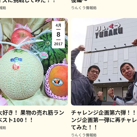
報局
りんくう情報局
4月
8
2017
大好き！ 果物の売れ筋ラン
チャレンジ企画第六弾！
スト100！！
ンジ企画第一弾に再チャ
てみた！！
報局
りんくう情報局