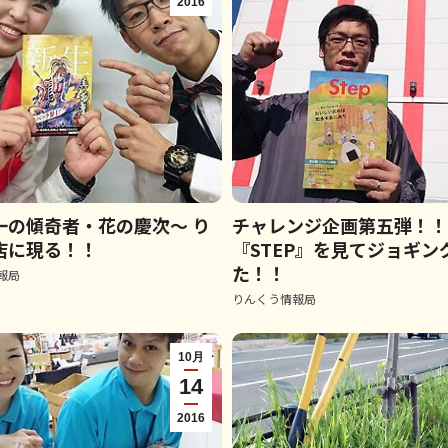
2016
一の傾奇者・花の慶次～ り
チャレンジ企画第五弾！！
店に現る！！
『STEP』を見てジョギン
た！！
報局
りんくう情報局
10月
14
2016