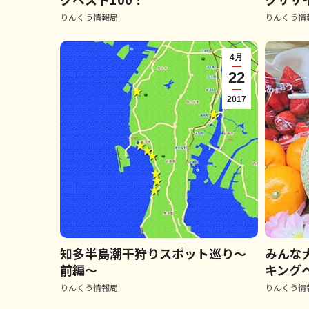
りんくう情報局
りんくう情
4月
22
2017
知多半島潮干狩りスポット巡り～
みんな
前編～
キングベ
りんくう情報局
りんくう情