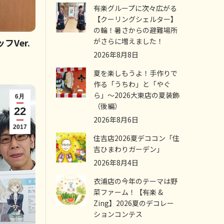
有楽グループに次々広がる
【クーリングシェルター】
の輪！暑さからの避難場所
がさらに増えました！
Ver.
2026年8月8日
夏を楽しもうよ！手作りで
作る「うちわ」と「やぐ
ら」～2026大東店の夏装飾
6月
（後編）
22
2026年8月6日
2017
住吉店2026夏デココン「住
吉ひまわりガーデン」
2026年8月4日
衣浦店の今年のテーマは野
菜ファーム！【有楽 &
Zing】2026夏のデコレー
ションコンテス