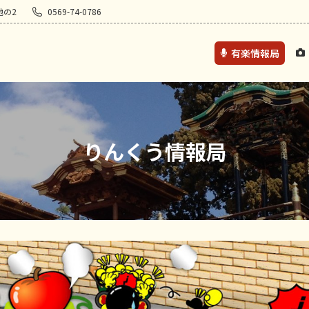
地の2
0569-74-0786
有楽情報局
りんくう情報局