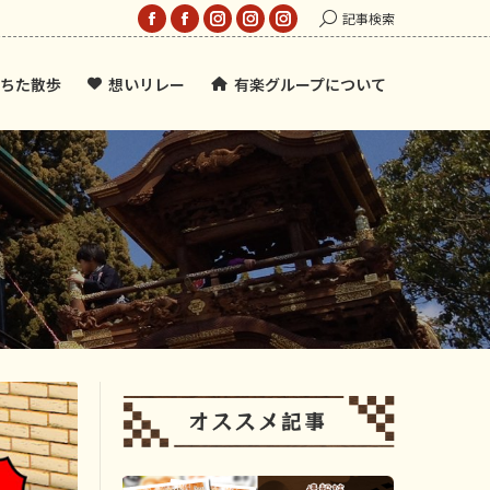
Search:
記事検索
Facebook
Facebook
Instagram
Instagram
Instagram
page
page
page
page
page
ちた散歩
想いリレー
有楽グループについて
opens
opens
opens
opens
opens
in
in
in
in
in
new
new
new
new
new
window
window
window
window
window