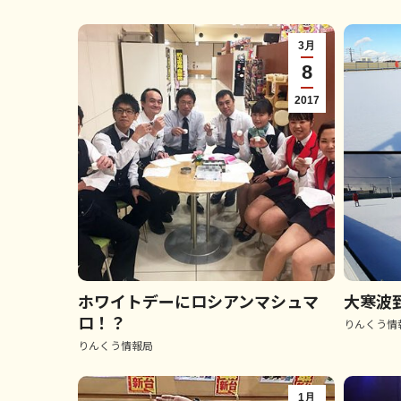
3月
8
2017
ホワイトデーにロシアンマシュマ
大寒波
ロ！？
りんくう情
りんくう情報局
1月