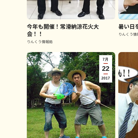
今年も開催！常滑納涼花火大
暑い日
会！！
りんくう情
りんくう情報局
7月
22
2017