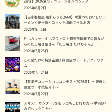
Zing】2026夏のデコレーションコンテス
2026年8月2日
【自家製麺屋 知多らうど2669】常滑市でおいしいラ
ーメンと焼き物とロックを堪能できるお店
2026年8月1日
外はカリッ・中はフワトロ！知多市新舞子の昔なが
らのたこ焼き屋さん『たこ焼き たけちゃん』
2026年7月25日
この夏だけの特別空間♪阿野店のアートアクアリウ
ム
2026年7月24日
【有楽デコレーションコンテスト2026夏】 ～装飾に
役立つ！小技紹介！～
2026年7月22日
スマスロ サンダーVをもっと楽しむ打ち方 ～単V狙い
の沼へようこそ～