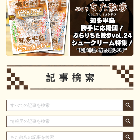
Search Button
Search
for:
Search Button
Search
for:
Search Button
Search
for: