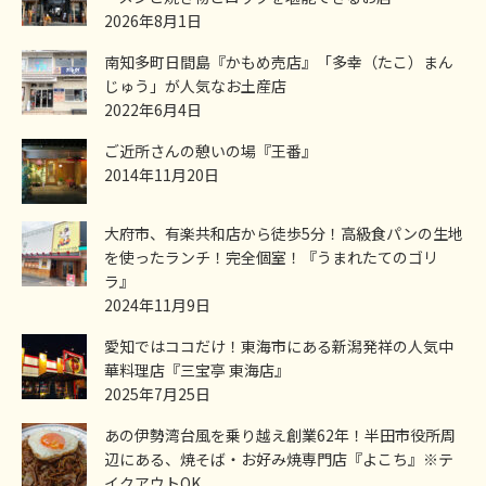
2026年8月1日
南知多町日間島『かもめ売店』「多幸（たこ）まん
じゅう」が人気なお土産店
2022年6月4日
ご近所さんの憩いの場『王番』
2014年11月20日
大府市、有楽共和店から徒歩5分！高級食パンの生地
を使ったランチ！完全個室！『うまれたてのゴリ
ラ』
2024年11月9日
愛知ではココだけ！東海市にある新潟発祥の人気中
華料理店『三宝亭 東海店』
2025年7月25日
あの伊勢湾台風を乗り越え創業62年！半田市役所周
辺にある、焼そば・お好み焼専門店『よこち』※テ
イクアウトOK