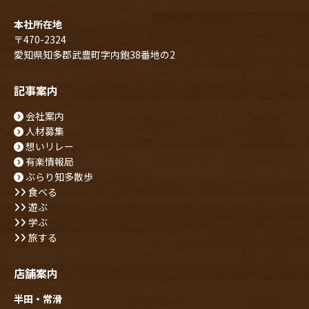
本社所在地
〒470-2324
愛知県知多郡武豊町字内鉋38番地の2
記事案内
会社案内
人材募集
想いリレー
有楽情報局
ぶらり知多散歩
食べる
遊ぶ
学ぶ
旅する
店舗案内
半田・常滑