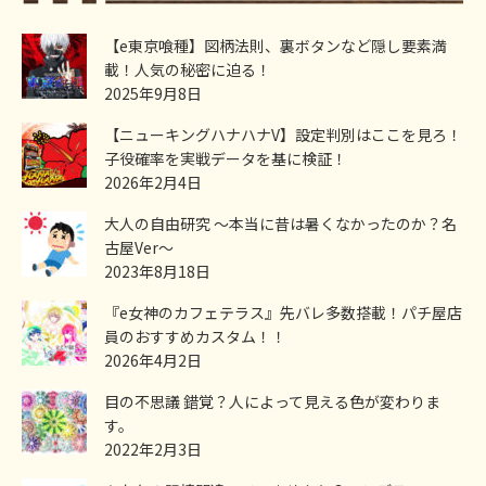
【e東京喰種】図柄法則、裏ボタンなど隠し要素満
載！人気の秘密に迫る！
2025年9月8日
【ニューキングハナハナV】設定判別はここを見ろ！
子役確率を実戦データを基に検証！
2026年2月4日
大人の自由研究 ～本当に昔は暑くなかったのか？名
古屋Ver～
2023年8月18日
『e女神のカフェテラス』先バレ多数搭載！パチ屋店
員のおすすめカスタム！！
2026年4月2日
目の不思議 錯覚？人によって見える色が変わりま
す。
2022年2月3日