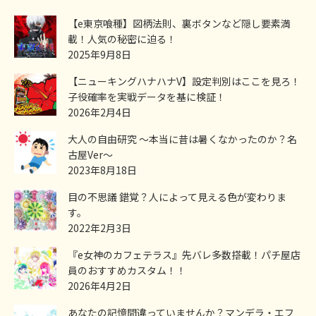
【e東京喰種】図柄法則、裏ボタンなど隠し要素満
載！人気の秘密に迫る！
2025年9月8日
【ニューキングハナハナV】設定判別はここを見ろ！
子役確率を実戦データを基に検証！
2026年2月4日
大人の自由研究 ～本当に昔は暑くなかったのか？名
古屋Ver～
2023年8月18日
目の不思議 錯覚？人によって見える色が変わりま
す。
2022年2月3日
『e女神のカフェテラス』先バレ多数搭載！パチ屋店
員のおすすめカスタム！！
2026年4月2日
あなたの記憶間違っていませんか？マンデラ・エフ