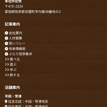
本社所在地
〒470-2324
愛知県知多郡武豊町字内鉋38番地の2
記事案内
会社案内
人材募集
想いリレー
有楽情報局
ぶらり知多散歩
食べる
遊ぶ
学ぶ
旅する
店舗案内
半田・常滑
住吉北店：半田・常滑地区
住吉南店：半田・常滑地区