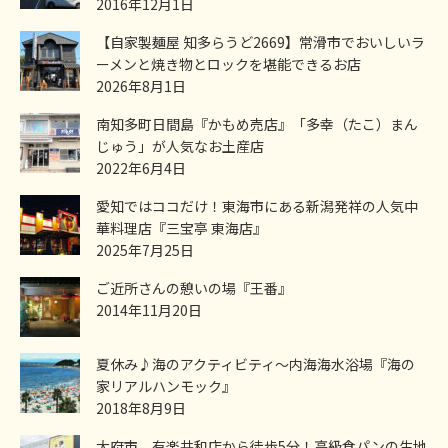
2016年12月1日
【自家製麺屋 知多らうど2669】常滑市でおいしいラ
ーメンと焼き物とロックを堪能できるお店
2026年8月1日
南知多町日間島『かもめ売店』「多幸（たこ）まん
じゅう」が人気なお土産店
2022年6月4日
愛知ではココだけ！東海市にある新潟発祥の人気中
華料理店『三宝亭 東海店』
2025年7月25日
ご近所さんの憩いの場『王番』
2014年11月20日
夏休み♪海のアクティビティ～内海海水浴場『海の
家リアルハンモック』
2018年8月9日
大府市、有楽共和店から徒歩5分！高級食パンの生地