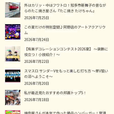
外はカリッ・中はフワトロ！知多市新舞子の昔なが
らのたこ焼き屋さん『たこ焼き たけちゃん』
2026年7月25日
この夏だけの特別空間♪阿野店のアートアクアリウ
ム
2026年7月24日
【有楽デコレーションコンテスト2026夏】 ～装飾に
役立つ！小技紹介！～
2026年7月22日
スマスロ サンダーVをもっと楽しむ打ち方 ～単V狙い
の沼へようこそ～
2026年7月20日
私が最近見たおすすめの邦画トップ5！
2026年7月18日
焼肉屋さんが本気で作った絶品ハンバーガー！常滑