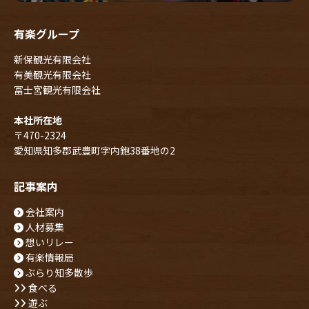
有楽グループ
新保観光有限会社
有美観光有限会社
冨士宮観光有限会社
本社所在地
〒470-2324
愛知県知多郡武豊町字内鉋38番地の2
記事案内
会社案内
人材募集
想いリレー
有楽情報局
ぶらり知多散歩
食べる
遊ぶ