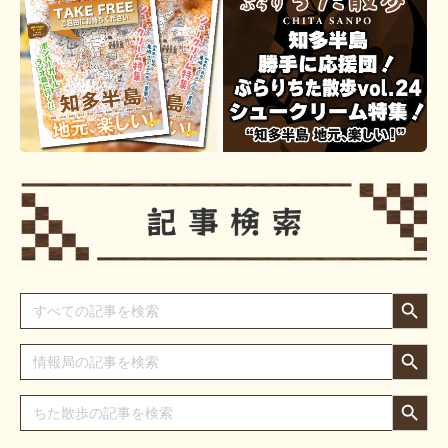
Search Button
Search
for:
Search Button
Search
for:
Search Button
Search
for: