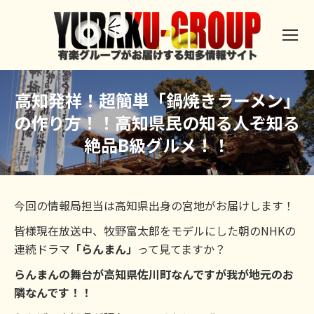
高知発祥！超簡単「鍋焼きラーメン」
の作り方！！高知県民の知る人ぞ知る
絶品B級グルメ！！
今回の情報局担当は高知県出身の宮地がお届けします！
皆様現在放送中、牧野富太郎をモデルにした朝のNHKの
連続ドラマ
「らんまん」
って見てますか？
らんまんの舞台が高知県佐川町なんですが我が地元のお
隣なんです！！