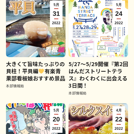
5月
5月
31
24
2022
2022
大きくて旨味たっぷりの
5/27～5/29開催『第2回
貝柱！平貝編
有楽青
はんだストリートテラ
果部看板娘おすすめ景品
ス』わくわくに出会える
3日間！
本部情報局
本部情報局
5月
4月
20
22
2022
2022