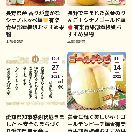
長野県産 香りが豊かな
長野で生まれた黄金のり
シナノホッペ編
有楽
んご！シナノゴールド編
青果部看板娘おすすめ果
有楽青果部看板娘お
物
すすめ果物
本部情報局
本部情報局
10月
9月
27
14
2021
2021
愛知県知事感謝状戴きま
黄金に輝く美しい桃！ゴ
した ～安全なまちづく
ールデンピーチ編★有楽
り愛知県民大会～
青果部看板娘おすすめ果