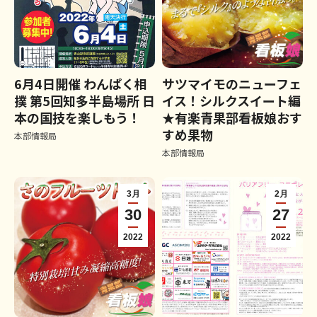
6月4日開催 わんぱく相
サツマイモのニューフェ
撲 第5回知多半島場所 日
イス！シルクスイート編
本の国技を楽しもう！
★有楽青果部看板娘おす
すめ果物
本部情報局
本部情報局
3月
2月
30
27
2022
2022