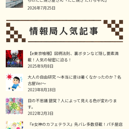
らのたこ焼き屋さん『たこ焼き たけちゃん』
2026年7月25日
【e東京喰種】図柄法則、裏ボタンなど隠し要素満
載！人気の秘密に迫る！
2025年9月8日
大人の自由研究 ～本当に昔は暑くなかったのか？名
古屋Ver～
2023年8月18日
目の不思議 錯覚？人によって見える色が変わりま
す。
2022年2月3日
『e女神のカフェテラス』先バレ多数搭載！パチ屋店