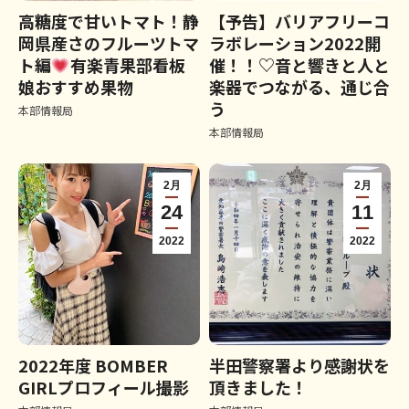
高糖度で甘いトマト！静
【予告】バリアフリーコ
岡県産さのフルーツトマ
ラボレーション2022開
ト編
有楽青果部看板
催！！♡音と響きと人と
娘おすすめ果物
楽器でつながる、通じ合
う
本部情報局
本部情報局
2月
2月
24
11
2022
2022
2022年度 BOMBER
半田警察署より感謝状を
GIRLプロフィール撮影
頂きました！