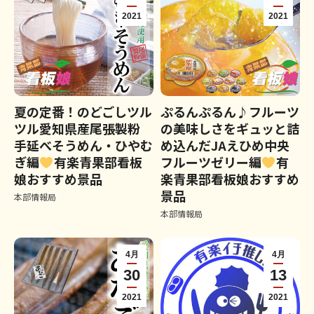
2021
2021
夏の定番！のどごしツル
ぷるんぷるん♪フルーツ
ツル愛知県産尾張製粉
の美味しさをギュッと詰
手延べそうめん・ひやむ
め込んだJAえひめ中央
ぎ編
有楽青果部看板
フルーツゼリー編
有
娘おすすめ景品
楽青果部看板娘おすすめ
景品
本部情報局
本部情報局
4月
4月
30
13
2021
2021