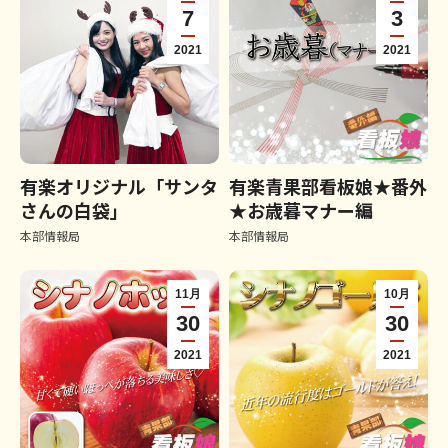
7
3
2021
2021
有楽オリジナル「サンタ
有楽青果部看板娘★番外
さんの白袋」
★お歳暮マナー編
本部情報局
本部情報局
11月
10月
30
30
2021
2021