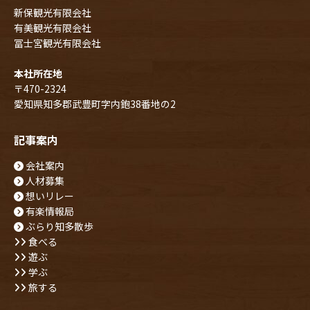
新保観光有限会社
有美観光有限会社
冨士宮観光有限会社
本社所在地
〒470-2324
愛知県知多郡武豊町字内鉋38番地の2
記事案内
会社案内
人材募集
想いリレー
有楽情報局
ぶらり知多散歩
食べる
遊ぶ
学ぶ
旅する