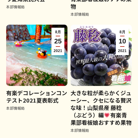
物
本部情報局
本部情報局
8月
8月
25
10
2021
2021
有楽デコレーションコン
大きな粒が柔らかくジュ
テスト2021夏表彰式
ーシー、クセになる贅沢
な味！山梨県産 藤稔
本部情報局
（ぶどう）編
有楽青
果部看板娘おすすめ果物
本部情報局