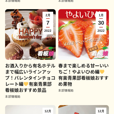
本部情報局
本部情報局
2月
1月
7
30
2022
2022
お酒入りから有名ホテル
春まで楽しめる甘ーいい
まで幅広いラインアッ
ちご！やよいひめ編
プ！バレンタインチョコ
有楽青果部看板娘おすす
レート編
有楽青果部
め果物
看板娘おすすめ景品
本部情報局
本部情報局
12月
12月