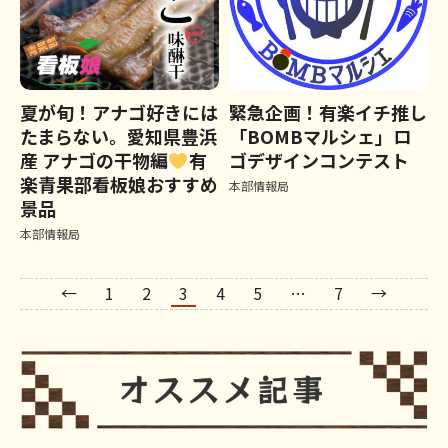
夏が旬！アナゴ好きには
緊急企画！有楽イチ推し
たまらない。愛知県豊浜
「BOMBマルシェ」ロ
産 アナゴの干物編
有
ゴデザインコンテスト
楽青果部看板娘おすすめ
本部情報局
景品
本部情報局
←
1
2
3
4
5
…
7
→