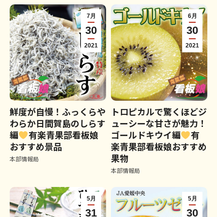
7月
6月
30
30
2021
2021
鮮度が自慢！ふっくらや
トロピカルで驚くほどジ
わらか日間賀島のしらす
ューシーな甘さが魅力！
編
有楽青果部看板娘
ゴールドキウイ編
有
おすすめ景品
楽青果部看板娘おすすめ
果物
本部情報局
本部情報局
5月
5月
31
30