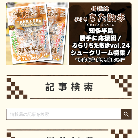
Search Button
Search
for: