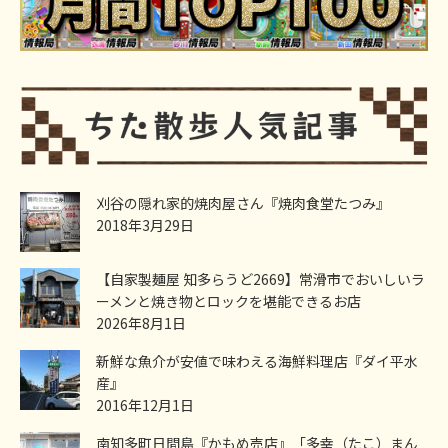
刈谷の隠れ家的焼肉屋さん『焼肉食堂たつみ』
2018年3月29日
【自家製麺屋 知多らうど2669】常滑市でおいしいラ
ーメンと焼き物とロックを堪能できるお店
2026年8月1日
新鮮な魚介が安値で味わえる海鮮料理店『ダイ平水
産』
2016年12月1日
南知多町日間島『かもめ売店』「多幸（たこ）まん