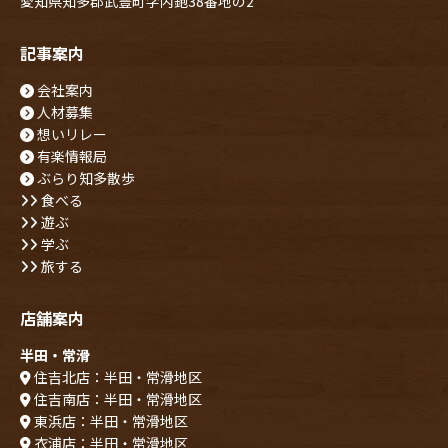
愛知県知多郡武豊町字内鉋38番地の2
記事案内
会社案内
人材募集
想いリレー
有楽情報局
ぶらり知多散歩
食べる
遊ぶ
学ぶ
旅する
店舗案内
半田・常滑
住吉北店：半田・常滑地区
住吉南店：半田・常滑地区
東浜店：半田・常滑地区
衣浦店：半田・常滑地区