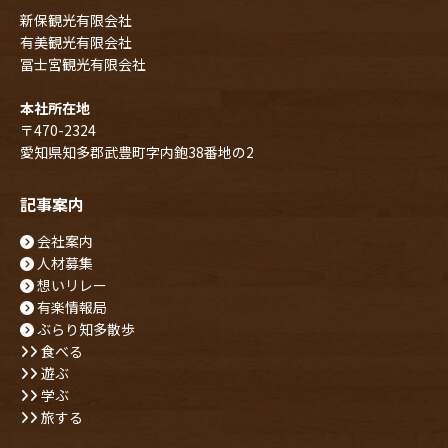
新保観光有限会社
有美観光有限会社
冨士宮観光有限会社
本社所在地
〒470-2324
愛知県知多郡武豊町字内鉋38番地の2
記事案内
会社案内
人材募集
想いリレー
有楽情報局
ぶらり知多散歩
食べる
遊ぶ
学ぶ
旅する