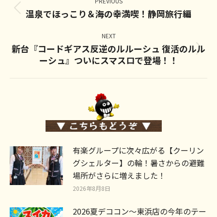
navigation
PREVIOUS
温泉でほっこり＆海の幸満喫！静岡旅行編
Previous
post:
NEXT
新台『コードギアス反逆のルルーシュ 復活のルル
Next
ーシュ』ついにスマスロで登場！！
post:
有楽グループに次々広がる【クーリン
グシェルター】の輪！暑さからの避難
場所がさらに増えました！
2026年8月8日
2026夏デココン～東浜店の今年のテー