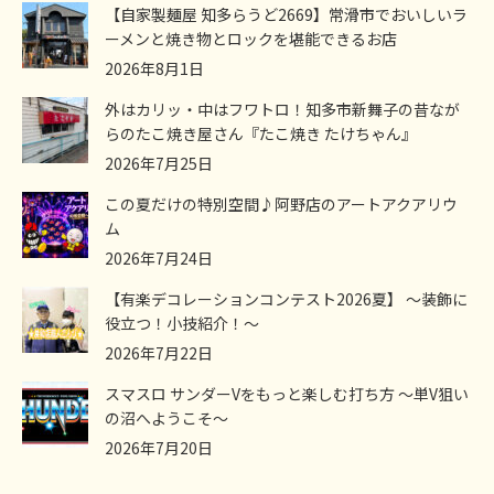
【自家製麺屋 知多らうど2669】常滑市でおいしいラ
ーメンと焼き物とロックを堪能できるお店
2026年8月1日
外はカリッ・中はフワトロ！知多市新舞子の昔なが
らのたこ焼き屋さん『たこ焼き たけちゃん』
2026年7月25日
この夏だけの特別空間♪阿野店のアートアクアリウ
ム
2026年7月24日
【有楽デコレーションコンテスト2026夏】 ～装飾に
役立つ！小技紹介！～
2026年7月22日
スマスロ サンダーVをもっと楽しむ打ち方 ～単V狙い
の沼へようこそ～
2026年7月20日