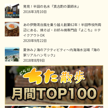
発見！半田の名水『真古酌の薬師水』
2016年3月10日
あの伊勢湾台風を乗り越え創業62年！半田市役所周
辺にある、焼そば・お好み焼専門店『よこち』※テ
イクアウトOK
2020年9月22日
夏休み♪海のアクティビティ～内海海水浴場『海の
家リアルハンモック』
2018年8月9日