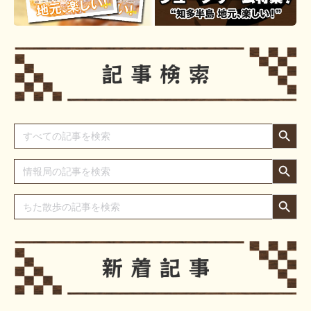
Search Button
Search
for:
Search Button
Search
for:
Search Button
Search
for: