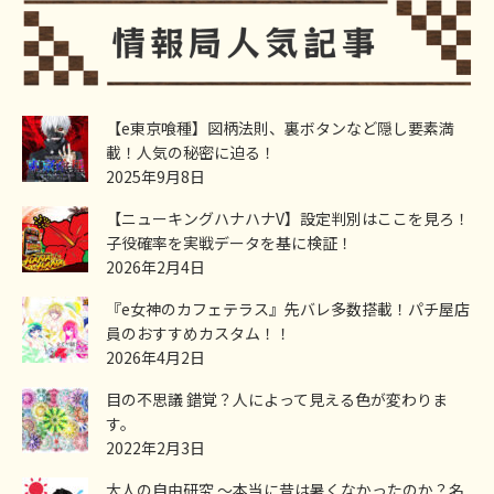
【e東京喰種】図柄法則、裏ボタンなど隠し要素満
載！人気の秘密に迫る！
2025年9月8日
【ニューキングハナハナV】設定判別はここを見ろ！
子役確率を実戦データを基に検証！
2026年2月4日
『e女神のカフェテラス』先バレ多数搭載！パチ屋店
員のおすすめカスタム！！
2026年4月2日
目の不思議 錯覚？人によって見える色が変わりま
す。
2022年2月3日
大人の自由研究 ～本当に昔は暑くなかったのか？名