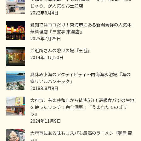
じゅう」が人気なお土産店
2022年6月4日
愛知ではココだけ！東海市にある新潟発祥の人気中
華料理店『三宝亭 東海店』
2025年7月25日
ご近所さんの憩いの場『王番』
2014年11月20日
夏休み♪海のアクティビティ～内海海水浴場『海の
家リアルハンモック』
2018年8月9日
大府市、有楽共和店から徒歩5分！高級食パンの生地
を使ったランチ！完全個室！『うまれたてのゴリ
ラ』
2024年11月9日
大府市にある味もコスパも最高のラーメン『麵屋 龍
丸』