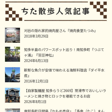
刈谷の隠れ家的焼肉屋さん『焼肉食堂たつみ』
2018年3月29日
知多半島のパワースポット巡り！南知多町『つぶて
ヶ浦』『羽豆神社』
2024年6月13日
新鮮な魚介が安値で味わえる海鮮料理店『ダイ平水
産』
2016年12月1日
【自家製麺屋 知多らうど2669】常滑市でおいしいラ
ーメンと焼き物とロックを堪能できるお店
2026年8月1日
南知多町日間島『かもめ売店』「多幸（たこ）まん