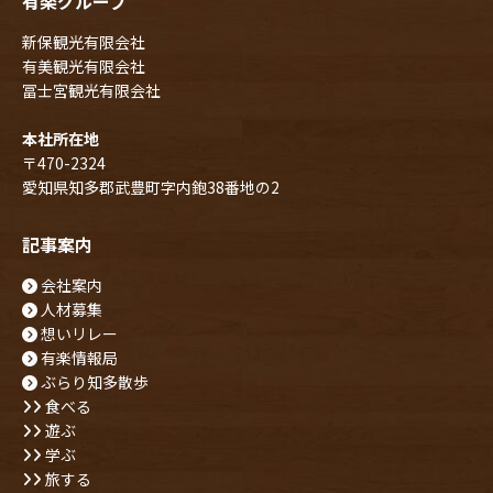
有楽グループ
新保観光有限会社
有美観光有限会社
冨士宮観光有限会社
本社所在地
〒470-2324
愛知県知多郡武豊町字内鉋38番地の2
記事案内
会社案内
人材募集
想いリレー
有楽情報局
ぶらり知多散歩
食べる
遊ぶ
学ぶ
旅する