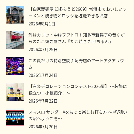
【自家製麺屋 知多らうど2669】常滑市でおいしいラ
ーメンと焼き物とロックを堪能できるお店
2026年8月1日
外はカリッ・中はフワトロ！知多市新舞子の昔なが
らのたこ焼き屋さん『たこ焼き たけちゃん』
2026年7月25日
この夏だけの特別空間♪阿野店のアートアクアリウ
ム
2026年7月24日
【有楽デコレーションコンテスト2026夏】 ～装飾に
役立つ！小技紹介！～
2026年7月22日
スマスロ サンダーVをもっと楽しむ打ち方 ～単V狙い
の沼へようこそ～
2026年7月20日