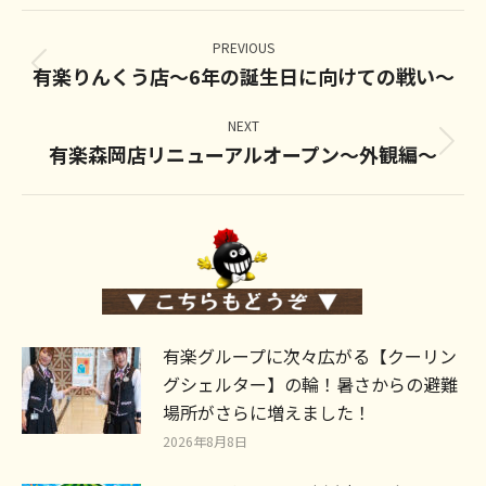
Post
navigation
PREVIOUS
有楽りんくう店〜6年の誕生日に向けての戦い〜
Previous
post:
NEXT
有楽森岡店リニューアルオープン～外観編～
Next
post:
有楽グループに次々広がる【クーリン
グシェルター】の輪！暑さからの避難
場所がさらに増えました！
2026年8月8日