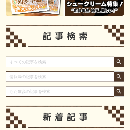
Search Button
Search
for:
Search Button
Search
for:
Search Button
Search
for: