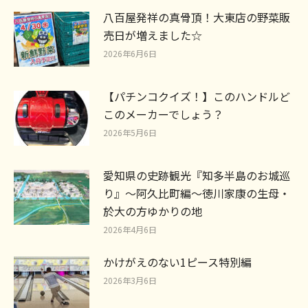
八百屋発祥の真骨頂！大東店の野菜販
売日が増えました☆
2026年6月6日
【パチンコクイズ！】このハンドルど
このメーカーでしょう？
2026年5月6日
愛知県の史跡観光『知多半島のお城巡
り』～阿久比町編～徳川家康の生母・
於大の方ゆかりの地
2026年4月6日
かけがえのない1ピース特別編
2026年3月6日