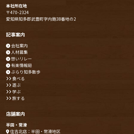
本社所在地
〒470-2324
愛知県知多郡武豊町字内鉋38番地の2
記事案内
会社案内
人材募集
想いリレー
有楽情報局
ぶらり知多散歩
食べる
遊ぶ
学ぶ
旅する
店舗案内
半田・常滑
住吉北店：半田・常滑地区