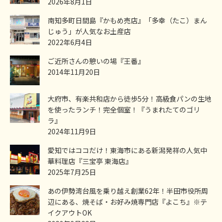
2026年8月1日
南知多町日間島『かもめ売店』「多幸（たこ）まん
じゅう」が人気なお土産店
2022年6月4日
ご近所さんの憩いの場『王番』
2014年11月20日
大府市、有楽共和店から徒歩5分！高級食パンの生地
を使ったランチ！完全個室！『うまれたてのゴリ
ラ』
2024年11月9日
愛知ではココだけ！東海市にある新潟発祥の人気中
華料理店『三宝亭 東海店』
2025年7月25日
あの伊勢湾台風を乗り越え創業62年！半田市役所周
辺にある、焼そば・お好み焼専門店『よこち』※テ
イクアウトOK