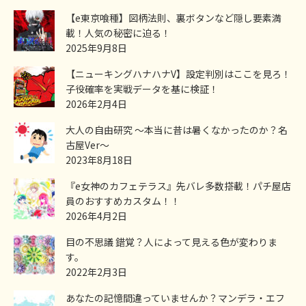
【e東京喰種】図柄法則、裏ボタンなど隠し要素満
載！人気の秘密に迫る！
2025年9月8日
【ニューキングハナハナV】設定判別はここを見ろ！
子役確率を実戦データを基に検証！
2026年2月4日
大人の自由研究 ～本当に昔は暑くなかったのか？名
古屋Ver～
2023年8月18日
『e女神のカフェテラス』先バレ多数搭載！パチ屋店
員のおすすめカスタム！！
2026年4月2日
目の不思議 錯覚？人によって見える色が変わりま
す。
2022年2月3日
あなたの記憶間違っていませんか？マンデラ・エフ