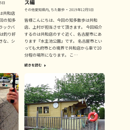
ス編
月5日
その他愛知県内
,
ちた散歩
2019年12月5日
は共和店
前回の知多
皆様こんにちは、今回の知多散歩は共和
ラックバ
店、上村が担当させて頂きます。 今回紹介
回は釣り好
するのは共和店のすぐ近く、名古屋市にあ
きな、シ
ります『水主池公園』です。 名古屋市とい
っても大府市との境界で共和店から車で10
分程の場所になります。 こ…
続きを読む