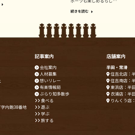
ポーツも楽しめるらし…
続きを読む
記事案内
店舗案内
会社案内
半田・常滑
人材募集
住吉北店：
社
想いリレー
住吉南店：
有楽情報局
東浜店：半
ぶらり知多散歩
衣浦店：半
食べる
りんくう店
字内鉋38番地
遊ぶ
学ぶ
旅する