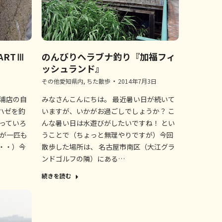
ARTⅢ
のんびりヘラブナ釣り『加福フィ
ッシュランド』
その他愛知県内
,
ちた散歩
2014年7月3日
衣浦店の自
みなさんこんにちは。 最近暑い日が続いて
ハゼを釣
いますが、いかがお過ごしでしょうか？ こ
っていろ
んな暑い日は水遊びがしたいですね！ とい
ゼが一匹も
うことで（ちょっと無理やりですが）今回
・・）今
散歩した場所は、 名古屋市南区（大江グラ
ンドゴルフの隣）にある…
続きを読む