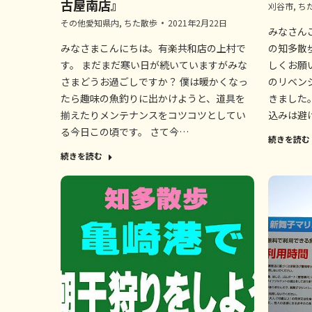
古屋南店』
刈谷市
,
ち
その他愛知県内
,
ちた散歩
2021年2月22日
みなさん
みなさまこんにちは。有楽共和店の上村で
の知多散
す。 まだまだ寒い日が続いていますがみな
しくお願
さまどうお過ごしですか？ 僕は暖かくなっ
のリベン
たら趣味の魚釣りに出かけようと、道具を
きました
揃えたりメンテナンスをコツコツとしてい
込みは避
る今日この頃です。 さて今…
続きを読む
続きを読む