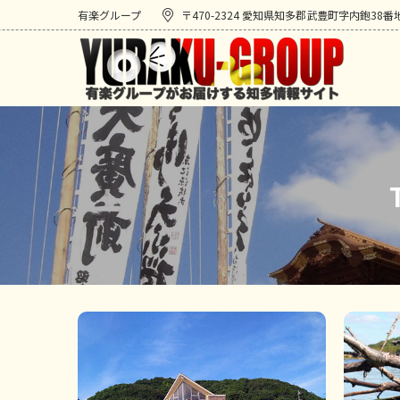
有楽グループ
〒470-2324 愛知県知多郡武豊町字内鉋38番