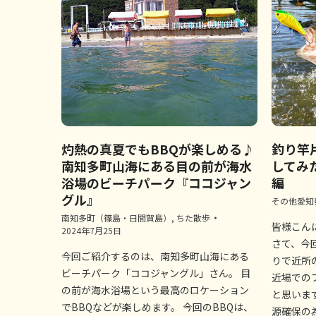
灼熱の真夏でもBBQが楽しめる♪
釣り竿
南知多町山海にある目の前が海水
してみ
浴場のビーチパーク『ココジャン
編
グル』
その他愛知
南知多町（篠島・日間賀島）
,
ちた散歩
皆様こん
2024年7月25日
さて、今
今回ご紹介するのは、南知多町山海にある
りで近所
ビーチパーク「ココジャングル」さん。 目
近場での
の前が海水浴場という最高のロケーション
と思いま
でBBQなどが楽しめます。 今回のBBQは、
源確保の