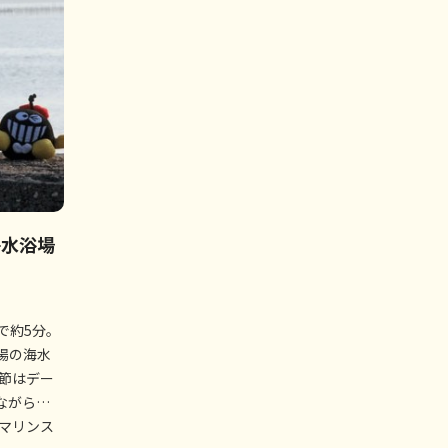
海水浴場
で約5分。
場の海水
季節はデー
ながら…
たマリンス