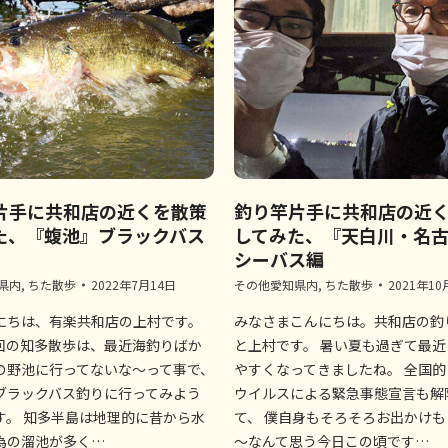
片手に共和店の近くを散策
釣り竿片手に共和店の近
た、『蝮池』ブラックバス
してみた、『天白川・名
シーバス編
県内
,
ちた散歩
2022年7月14日
その他愛知県内
,
ちた散歩
2021年10
にちは、有楽共和店の上村です。
みなさまこんにちは。共和店の釣
回の知多散歩は、最近海釣りばか
と上村です。 暑い夏も過ぎて最
の野池に行ってないな～って事で、
やすくなってきましたね。 全国
ブラックバス釣りに行ってみよう
ウイルスによる緊急事態宣言も解
す。 知多半島は地理的に昔から水
て、 僕自身もそろそろお出かけ
為の溜池が多く…
～なんて思う今日この頃です…