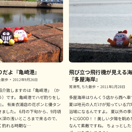
りだよ『亀崎港』
飛び立つ飛行機が見える
『多屋海岸』
た散歩
2012年9月26日
常滑市
,
ちた散歩
2011年1月28日
紹介致しますのは「亀崎港」（か
う）です。 亀崎港でハゼ釣りをし
多屋海岸はりんくう店から西へ車
た。 有楽衣浦店の花ポンと優タン
夏は地元の人だけが知っている穴
きました。 6月の下旬から、9月頃
浴場になるんですよ。 夏以外の
水深の浅いところまで来るので、
トにGOOD！！美しい夕陽を眺め
く釣れる時期な…
なんて素敵ですね。 ちょっとし