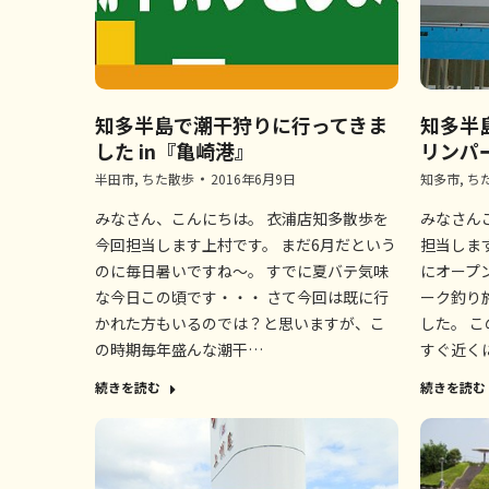
知多半島で潮干狩りに行ってきま
知多半
した in『亀崎港』
リンパ
半田市
,
ちた散歩
2016年6月9日
知多市
,
ち
みなさん、こんにちは。 衣浦店知多散歩を
みなさん
今回担当します上村です。 まだ6月だという
担当しま
のに毎日暑いですね～。 すでに夏バテ気味
にオープ
な今日この頃です・・・ さて今回は既に行
ーク釣り
かれた方もいるのでは？と思いますが、こ
した。 
の時期毎年盛んな潮干…
すぐ近く
続きを読む
続きを読む