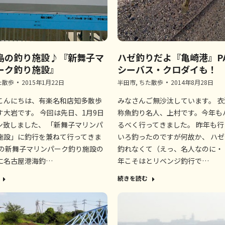
島の釣り施設♪『新舞子マ
ハゼ釣りだよ『亀崎港』P
ーク釣り施設』
シーバス・クロダイも！
た散歩
2015年1月22日
半田市
,
ちた散歩
2014年8月28日
こんにちは、有楽名和店知多散歩
みなさんご無沙汰しています。 
す大岩です。 今回は先日、1月9日
称魚釣り名人、上村です。今年も
ン致しました、 「新舞子マリンパ
るべく行ってきました。 昨年も行
施設」に釣行を兼ねて行ってきま
いろ釣ったのですが何故か、 ハ
この新舞子マリンパーク釣り施設の
釣れなくて（えっ、名人なのに・
に名古屋港海釣…
年こそはとリベンジ釣行で…
続きを読む