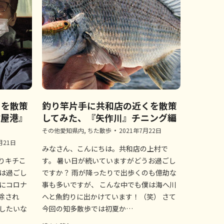
くを散策
釣り竿片手に共和店の近くを散策
古屋港』
してみた、『矢作川』チニング編
その他愛知県内
,
ちた散歩
2021年7月22日
月21日
みなさん、こんにちは。共和店の上村で
りキチこ
す。 暑い日が続いていますがどうお過ごし
近は過ごし
ですか？ 雨が降ったりで出歩くのも億劫な
的にコロナ
事も多いですが、 こんな中でも僕は海へ川
除され
へと魚釣りに出かけています！（笑） さて
もしたいな
今回の知多散歩では初夏か…