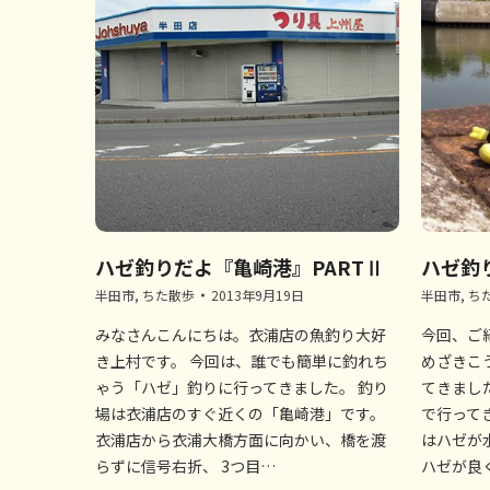
ハゼ釣りだよ『亀崎港』PARTⅡ
ハゼ釣
半田市
,
ちた散歩
2013年9月19日
半田市
,
ち
みなさんこんにちは。衣浦店の魚釣り大好
今回、ご
き上村です。 今回は、誰でも簡単に釣れち
めざきこ
ゃう「ハゼ」釣りに行ってきました。 釣り
てきまし
場は衣浦店のすぐ近くの「亀崎港」です。
で行って
衣浦店から衣浦大橋方面に向かい、橋を渡
はハゼが
らずに信号右折、 3つ目…
ハゼが良