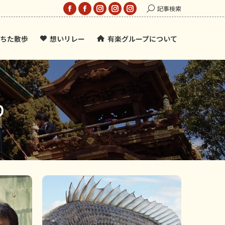
Search:
記事検索
Facebook
Facebook
Instagram
Instagram
Instagram
page
page
page
page
page
ちた散歩
想いリレー
有楽グループについて
opens
opens
opens
opens
opens
in
in
in
in
in
new
new
new
new
new
window
window
window
window
window
り