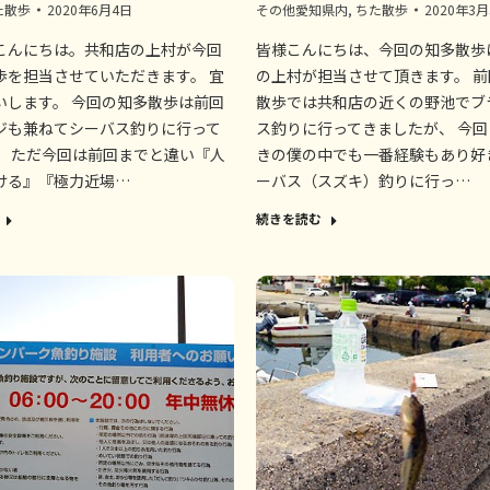
た散歩
2020年6月4日
その他愛知県内
,
ちた散歩
2020年3
こんにちは。共和店の上村が今回
皆様こんにちは、今回の知多散歩
歩を担当させていただきます。 宜
の上村が担当させて頂きます。 
いします。 今回の知多散歩は前回
散歩では共和店の近くの野池でブ
ジも兼ねてシーバス釣りに行って
ス釣りに行ってきましたが、 今
。 ただ今回は前回までと違い『人
きの僕の中でも一番経験もあり好
ける』『極力近場…
ーバス（スズキ）釣りに行っ…
続きを読む