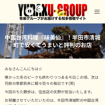
中国台湾料理『味美仙』！半田市清城
町で安くてうまいと評判のお店
みなさんこんにちは☆
寒かった冬のピークも終わりつつある今日この頃、次は
花粉の季節到来に戦々恐々の毎日です(笑)
今回のちた散歩は、住吉店の矢野が担当いたします。
お邪魔させていただいたのは、半田市清城町の中国台湾