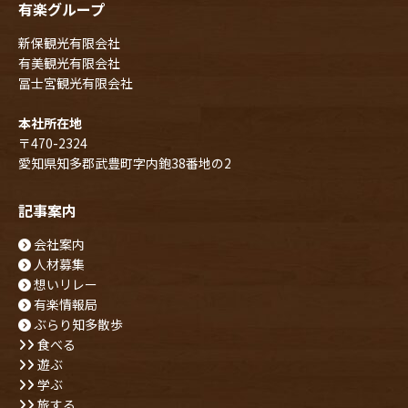
有楽グループ
新保観光有限会社
有美観光有限会社
冨士宮観光有限会社
本社所在地
〒470-2324
愛知県知多郡武豊町字内鉋38番地の2
記事案内
会社案内
人材募集
想いリレー
有楽情報局
ぶらり知多散歩
食べる
遊ぶ
学ぶ
旅する