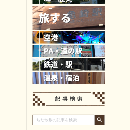
Search Button
Search
for: