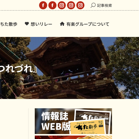
Search:
記事検索
Facebook
Facebook
Instagram
Instagram
Instagram
page
page
page
page
page
ちた散歩
想いリレー
有楽グループについて
opens
opens
opens
opens
opens
in
in
in
in
in
new
new
new
new
new
window
window
window
window
window
つれづれ』