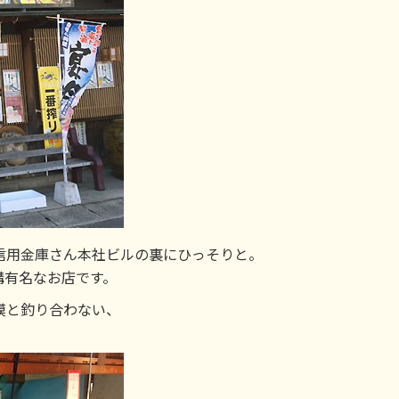
信用金庫さん本社ビルの裏にひっそりと。
構有名なお店です。
模と釣り合わない、
。