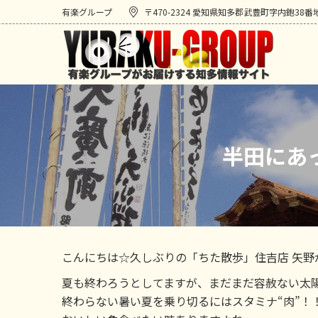
有楽グループ
〒470-2324 愛知県知多郡武豊町字内鉋38番
半田にあ
こんにちは☆久しぶりの「ちた散歩」住吉店 矢野
夏も終わろうとしてますが、まだまだ容赦ない太
終わらない暑い夏を乗り切るにはスタミナ“肉”！