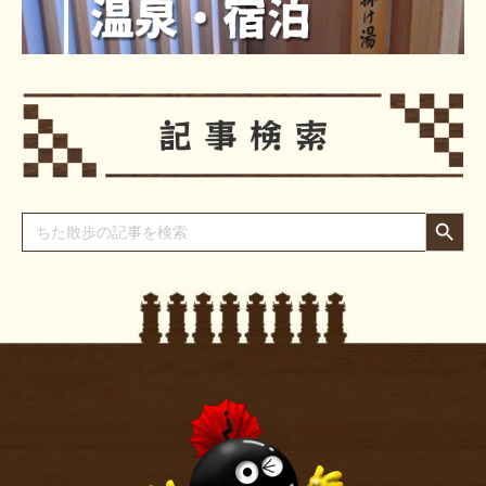
Search Button
Search
for: