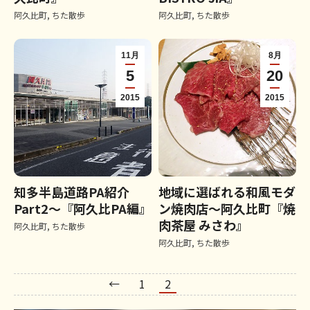
阿久比町
,
ちた散歩
阿久比町
,
ちた散歩
11月
8月
5
20
2015
2015
知多半島道路PA紹介
地域に選ばれる和風モダ
Part2～『阿久比PA編』
ン焼肉店～阿久比町『焼
肉茶屋 みさわ』
阿久比町
,
ちた散歩
阿久比町
,
ちた散歩
←
1
2