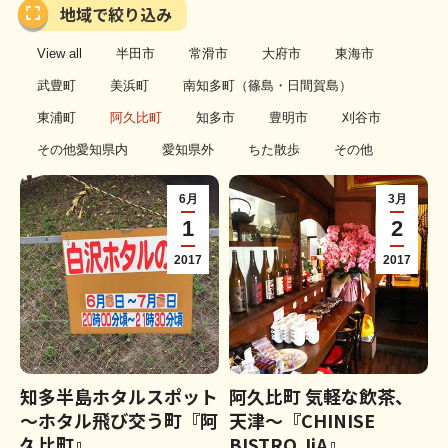
地域で絞り込み
View all
半田市
常滑市
大府市
東海市
武豊町
美浜町
南知多町（篠島・日間賀島）
東浦町
阿久比町
知多市
豊明市
刈谷市
その他愛知県内
愛知県外
ちた散歩
その他
6月
3月
1
2
2017
2017
知多半島ホタルスポット
阿久比町 気軽な飲茶、
～ホタル飛び交う町『阿
天津～『CHINISE
久比町』
BISTRO JiA』