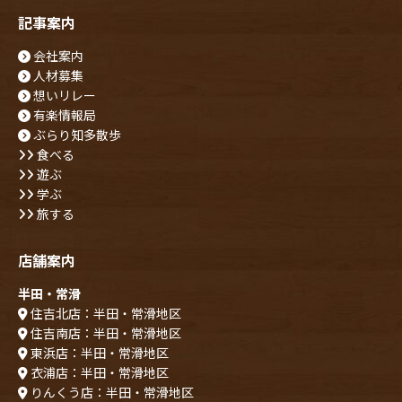
記事案内
会社案内
人材募集
想いリレー
有楽情報局
ぶらり知多散歩
食べる
遊ぶ
学ぶ
旅する
店舗案内
半田・常滑
住吉北店：半田・常滑地区
住吉南店：半田・常滑地区
東浜店：半田・常滑地区
衣浦店：半田・常滑地区
りんくう店：半田・常滑地区