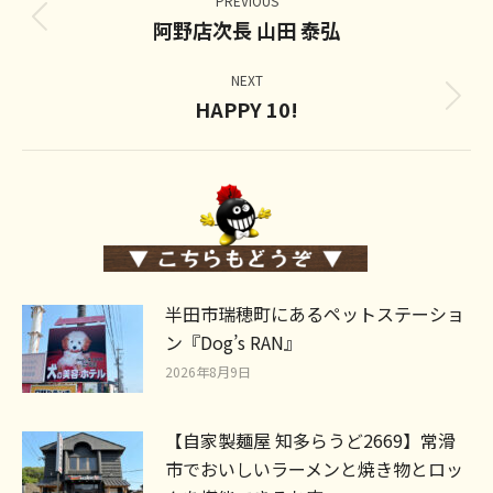
navigation
PREVIOUS
阿野店次長 山田 泰弘
Previous
post:
NEXT
HAPPY 10!
Next
post:
半田市瑞穂町にあるペットステーショ
ン『Dog’s RAN』
2026年8月9日
【自家製麺屋 知多らうど2669】常滑
市でおいしいラーメンと焼き物とロッ