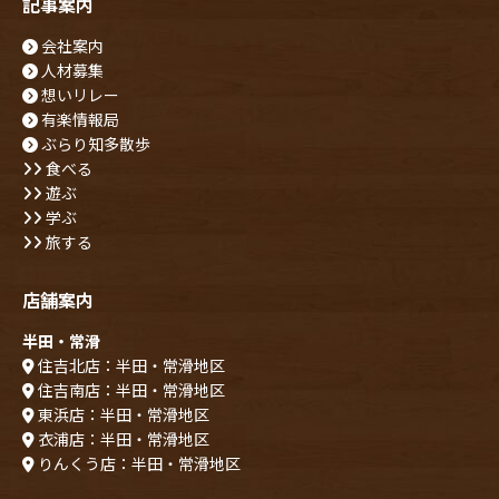
記事案内
会社案内
人材募集
想いリレー
有楽情報局
ぶらり知多散歩
食べる
遊ぶ
学ぶ
旅する
店舗案内
半田・常滑
住吉北店：半田・常滑地区
住吉南店：半田・常滑地区
東浜店：半田・常滑地区
衣浦店：半田・常滑地区
りんくう店：半田・常滑地区