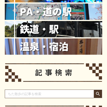
Search Button
Search
for: