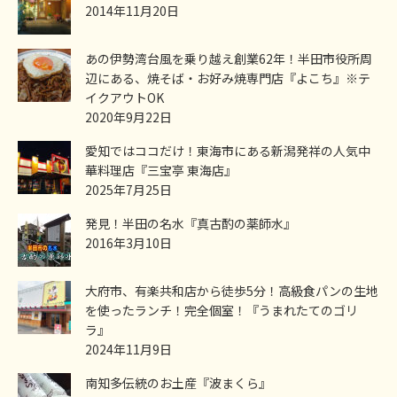
2014年11月20日
あの伊勢湾台風を乗り越え創業62年！半田市役所周
辺にある、焼そば・お好み焼専門店『よこち』※テ
イクアウトOK
2020年9月22日
愛知ではココだけ！東海市にある新潟発祥の人気中
華料理店『三宝亭 東海店』
2025年7月25日
発見！半田の名水『真古酌の薬師水』
2016年3月10日
大府市、有楽共和店から徒歩5分！高級食パンの生地
を使ったランチ！完全個室！『うまれたてのゴリ
ラ』
2024年11月9日
南知多伝統のお土産『波まくら』