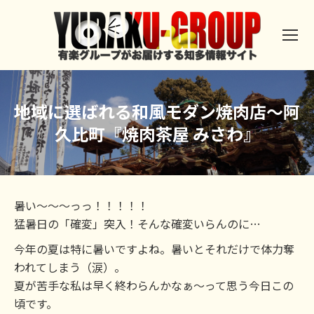
地域に選ばれる和風モダン焼肉店～阿
久比町『焼肉茶屋 みさわ』
暑い～～～っっ！！！！！
猛暑日の「確変」突入！そんな確変いらんのに…
今年の夏は特に暑いですよね。暑いとそれだけで体力奪
われてしまう（涙）。
夏が苦手な私は早く終わらんかなぁ～って思う今日この
頃です。