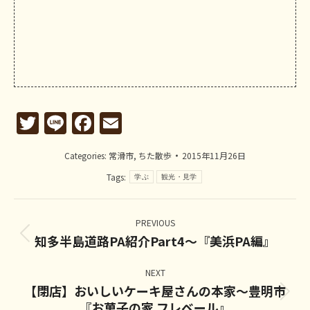
Twitter
Line
Facebook
Email
Categories:
常滑市
,
ちた散歩
2015年11月26日
Tags:
学ぶ
観光・見学
Post
navigation
PREVIOUS
知多半島道路PA紹介Part4～『美浜PA編』
Previous
post:
NEXT
【閉店】おいしいケーキ屋さんの本家～豊明市
Next
『お菓子の家 フレベール』