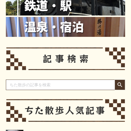
Search Button
Search
for: