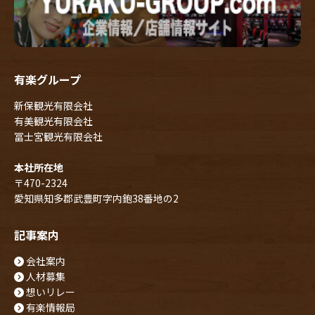
有楽グループ
新保観光有限会社
有美観光有限会社
冨士宮観光有限会社
本社所在地
〒470-2324
愛知県知多郡武豊町字内鉋38番地の2
記事案内
会社案内
人材募集
想いリレー
有楽情報局