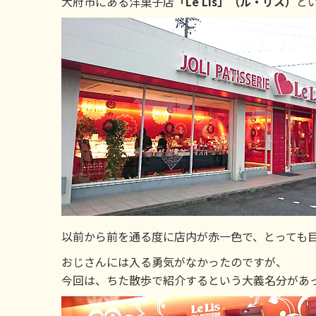
大府市にある洋菓子店
「Le Lis」（ル・リス）
と
以前から前を通る度に店内が赤一色で、とっても
おじさんには入る勇気がなかったのですが、
今回は、ちた散歩で紹介するという大義名分があ