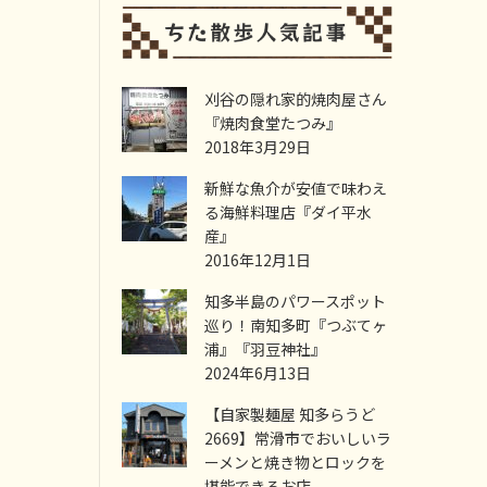
刈谷の隠れ家的焼肉屋さん
『焼肉食堂たつみ』
2018年3月29日
新鮮な魚介が安値で味わえ
る海鮮料理店『ダイ平水
産』
2016年12月1日
知多半島のパワースポット
巡り！南知多町『つぶてヶ
浦』『羽豆神社』
2024年6月13日
【自家製麺屋 知多らうど
2669】常滑市でおいしいラ
ーメンと焼き物とロックを
堪能できるお店