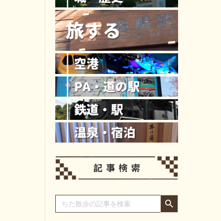
Search Button
Search
for: