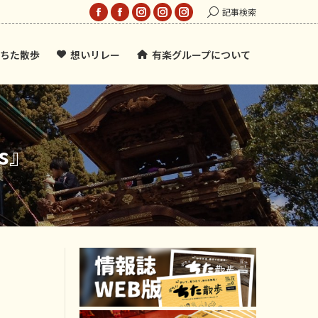
Search:
記事検索
Facebook
Facebook
Instagram
Instagram
Instagram
page
page
page
page
page
ちた散歩
想いリレー
有楽グループについて
opens
opens
opens
opens
opens
in
in
in
in
in
new
new
new
new
new
window
window
window
window
window
s』