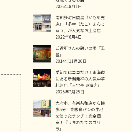
2026年8月1日
南知多町日間島『かもめ売
店』「多幸（たこ）まんじ
ゅう」が人気なお土産店
2022年6月4日
ご近所さんの憩いの場『王
番』
2014年11月20日
愛知ではココだけ！東海市
にある新潟発祥の人気中華
料理店『三宝亭 東海店』
2025年7月25日
大府市、有楽共和店から徒
歩5分！高級食パンの生地
を使ったランチ！完全個
室！『うまれたてのゴリ
ラ』