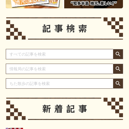
Search Button
Search
for:
Search Button
Search
for:
Search Button
Search
for: