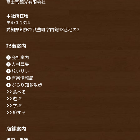
冨士宮観光有限会社
本社所在地
〒470-2324
愛知県知多郡武豊町字内鉋38番地の2
記事案内
会社案内
人材募集
想いリレー
有楽情報局
ぶらり知多散歩
食べる
遊ぶ
学ぶ
旅する
店舗案内