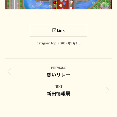
Link
Category:
top
2014年8月1日
Project
navigation
PREVIOUS
想いリレー
Previous
project:
NEXT
新田情報局
Next
project: