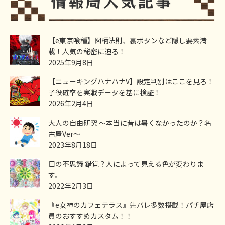
【e東京喰種】図柄法則、裏ボタンなど隠し要素満
載！人気の秘密に迫る！
2025年9月8日
【ニューキングハナハナV】設定判別はここを見ろ！
子役確率を実戦データを基に検証！
2026年2月4日
大人の自由研究 ～本当に昔は暑くなかったのか？名
古屋Ver～
2023年8月18日
目の不思議 錯覚？人によって見える色が変わりま
す。
2022年2月3日
『e女神のカフェテラス』先バレ多数搭載！パチ屋店
員のおすすめカスタム！！