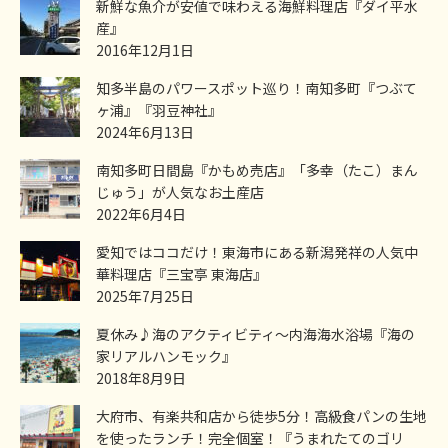
新鮮な魚介が安値で味わえる海鮮料理店『ダイ平水
産』
2016年12月1日
知多半島のパワースポット巡り！南知多町『つぶて
ヶ浦』『羽豆神社』
2024年6月13日
南知多町日間島『かもめ売店』「多幸（たこ）まん
じゅう」が人気なお土産店
2022年6月4日
愛知ではココだけ！東海市にある新潟発祥の人気中
華料理店『三宝亭 東海店』
2025年7月25日
夏休み♪海のアクティビティ～内海海水浴場『海の
家リアルハンモック』
2018年8月9日
大府市、有楽共和店から徒歩5分！高級食パンの生地
を使ったランチ！完全個室！『うまれたてのゴリ