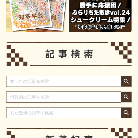
Search Button
Search
for:
Search Button
Search
for:
Search Button
Search
for: