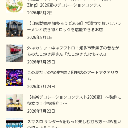
Zing】2026夏のデコレーションコンテス
2026年8月2日
【自家製麺屋 知多らうど2669】常滑市でおいしいラ
ーメンと焼き物とロックを堪能できるお店
2026年8月1日
外はカリッ・中はフワトロ！知多市新舞子の昔なが
らのたこ焼き屋さん『たこ焼き たけちゃん』
2026年7月25日
この夏だけの特別空間♪阿野店のアートアクアリウ
ム
2026年7月24日
【有楽デコレーションコンテスト2026夏】 ～装飾に
役立つ！小技紹介！～
2026年7月22日
スマスロ サンダーVをもっと楽しむ打ち方 ～単V狙い
の沼へようこそ～