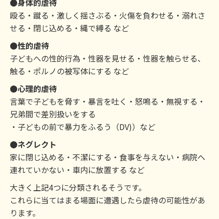
●身体的虐待
殴る・蹴る・激しく揺さぶる・火傷を負わせる・溺れさ
せる・閉じ込める・縄で縛る など
●性的虐待
子どもへの性的行為・性器を見せる・性器を触らせる、
触る・ポルノの被写体にする など
●心理的虐待
言葉で子どもを脅す・暴言を吐く・怒鳴る・無視する・
兄弟間で差別扱いをする
・子どもの前で暴力をふるう（DV)）など
●ネグレクト
家に閉じ込める・不潔にする・食事を与えない・病院へ
連れていかない・車内に放置する など
大きく上記4つに分類されるそうです。
これらに当てはまる場面に遭遇したら虐待の可能性があ
ります。