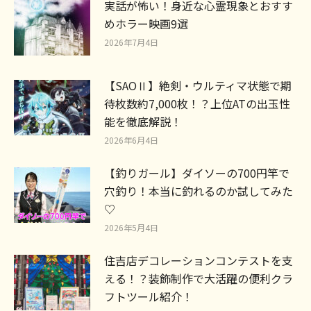
実話が怖い！身近な心霊現象とおすす
めホラー映画9選
2026年7月4日
【SAOⅡ】絶剣・ウルティマ状態で期
待枚数約7,000枚！？上位ATの出玉性
能を徹底解説！
2026年6月4日
【釣りガール】ダイソーの700円竿で
穴釣り！本当に釣れるのか試してみた
♡
2026年5月4日
住吉店デコレーションコンテストを支
える！？装飾制作で大活躍の便利クラ
フトツール紹介！