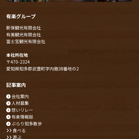
有楽グループ
新保観光有限会社
有美観光有限会社
冨士宮観光有限会社
本社所在地
〒470-2324
愛知県知多郡武豊町字内鉋38番地の2
記事案内
会社案内
人材募集
想いリレー
有楽情報局
ぶらり知多散歩
食べる
遊ぶ