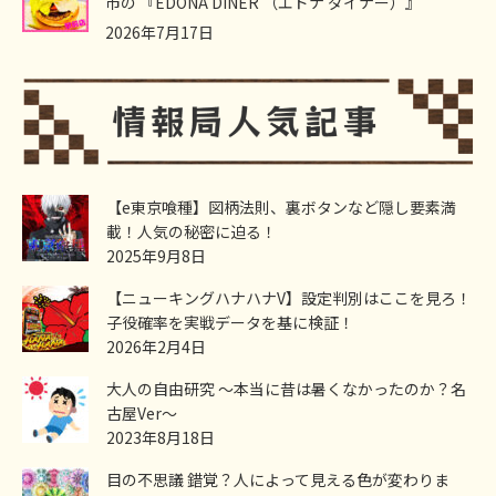
市の 『EDONA DINER （エドナ ダイナー）』
2026年7月17日
【e東京喰種】図柄法則、裏ボタンなど隠し要素満
載！人気の秘密に迫る！
2025年9月8日
【ニューキングハナハナV】設定判別はここを見ろ！
子役確率を実戦データを基に検証！
2026年2月4日
大人の自由研究 ～本当に昔は暑くなかったのか？名
古屋Ver～
2023年8月18日
目の不思議 錯覚？人によって見える色が変わりま