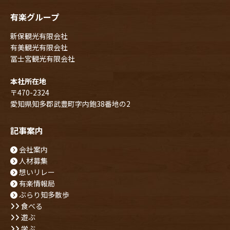
有楽グループ
新保観光有限会社
有美観光有限会社
冨士宮観光有限会社
本社所在地
〒470-2324
愛知県知多郡武豊町字内鉋38番地の2
記事案内
会社案内
人材募集
想いリレー
有楽情報局
ぶらり知多散歩
食べる
遊ぶ
学ぶ