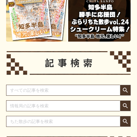
Search Button
Search
for:
Search Button
Search
for:
Search Button
Search
for: