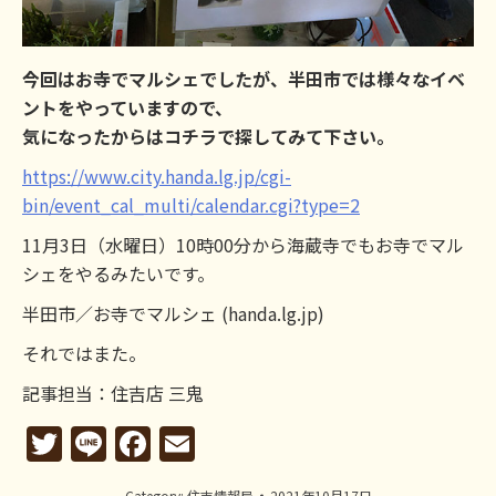
今回はお寺でマルシェでしたが、半田市では様々なイベ
ントをやっていますので、
気になったからはコチラで探してみて下さい。
https://www.city.handa.lg.jp/cgi-
bin/event_cal_multi/calendar.cgi?type=2
11月3日（水曜日）10時00分から海蔵寺でもお寺でマル
シェをやるみたいです。
半田市／お寺でマルシェ (handa.lg.jp)
それではまた。
記事担当：住吉店 三鬼
Twitter
Line
Facebook
Email
Category:
住吉情報局
2021年10月17日