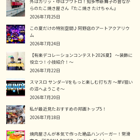
外はカリッ・中はフワトロ！知多市新舞子の昔なが
らのたこ焼き屋さん『たこ焼き たけちゃん』
2026年7月25日
この夏だけの特別空間♪阿野店のアートアクアリウ
ム
2026年7月24日
【有楽デコレーションコンテスト2026夏】 ～装飾に
役立つ！小技紹介！～
2026年7月22日
スマスロ サンダーVをもっと楽しむ打ち方 ～単V狙い
の沼へようこそ～
2026年7月20日
私が最近見たおすすめの邦画トップ5！
2026年7月18日
焼肉屋さんが本気で作った絶品ハンバーガー！常滑