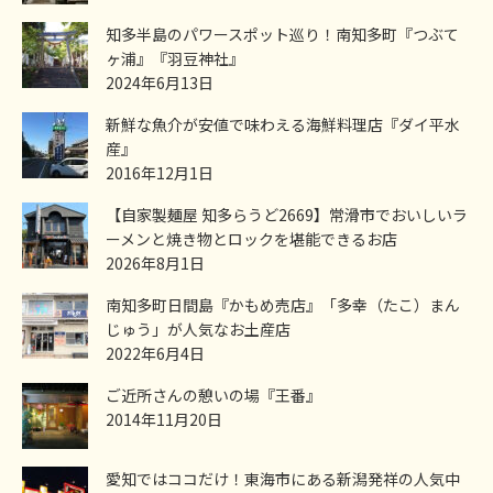
知多半島のパワースポット巡り！南知多町『つぶて
ヶ浦』『羽豆神社』
2024年6月13日
新鮮な魚介が安値で味わえる海鮮料理店『ダイ平水
産』
2016年12月1日
【自家製麺屋 知多らうど2669】常滑市でおいしいラ
ーメンと焼き物とロックを堪能できるお店
2026年8月1日
南知多町日間島『かもめ売店』「多幸（たこ）まん
じゅう」が人気なお土産店
2022年6月4日
ご近所さんの憩いの場『王番』
2014年11月20日
愛知ではココだけ！東海市にある新潟発祥の人気中