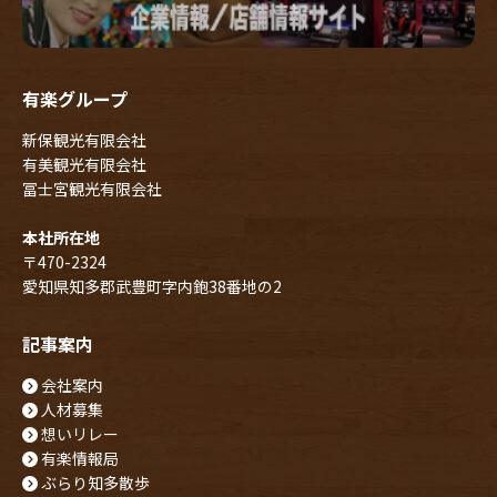
有楽グループ
新保観光有限会社
有美観光有限会社
冨士宮観光有限会社
本社所在地
〒470-2324
愛知県知多郡武豊町字内鉋38番地の2
記事案内
会社案内
人材募集
想いリレー
有楽情報局
ぶらり知多散歩