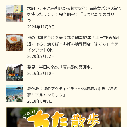
大府市、有楽共和店から徒歩5分！高級食パンの生地
を使ったランチ！完全個室！『うまれたてのゴリ
ラ』
2024年11月9日
あの伊勢湾台風を乗り越え創業62年！半田市役所周
辺にある、焼そば・お好み焼専門店『よこち』※テ
イクアウトOK
2020年9月22日
発見！半田の名水『真古酌の薬師水』
2016年3月10日
夏休み♪海のアクティビティ～内海海水浴場『海の
家リアルハンモック』
2018年8月9日