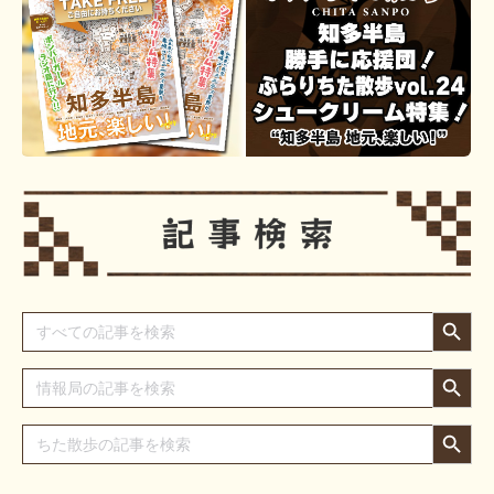
Search Button
Search
for:
Search Button
Search
for:
Search Button
Search
for: