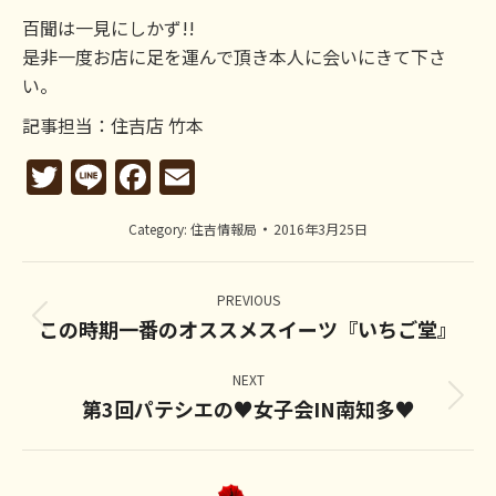
百聞は一見にしかず!!
是非一度お店に足を運んで頂き本人に会いにきて下さ
い。
記事担当：住吉店 竹本
Twitter
Line
Facebook
Email
Category:
住吉情報局
2016年3月25日
Post
navigation
PREVIOUS
この時期一番のオススメスイーツ『いちご堂』
Previous
post:
NEXT
第3回パテシエの♥女子会IN南知多♥
Next
post: