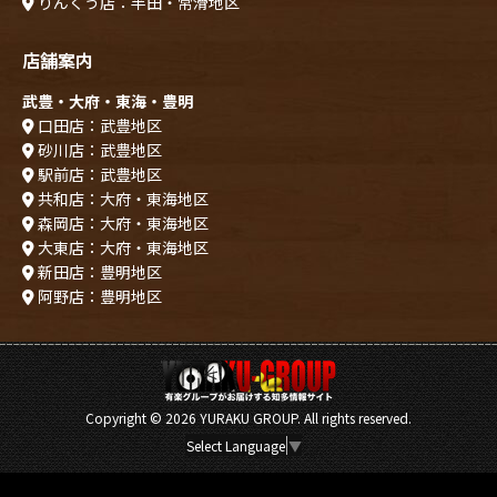
りんくう店：半田・常滑地区
店舗案内
武豊・大府・東海・豊明
口田店：武豊地区
砂川店：武豊地区
駅前店：武豊地区
共和店：大府・東海地区
森岡店：大府・東海地区
大東店：大府・東海地区
新田店：豊明地区
阿野店：豊明地区
Copyright ©
2026 YURAKU GROUP. All rights reserved.
Select Language
▼