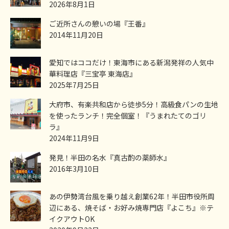
2026年8月1日
ご近所さんの憩いの場『王番』
2014年11月20日
愛知ではココだけ！東海市にある新潟発祥の人気中
華料理店『三宝亭 東海店』
2025年7月25日
大府市、有楽共和店から徒歩5分！高級食パンの生地
を使ったランチ！完全個室！『うまれたてのゴリ
ラ』
2024年11月9日
発見！半田の名水『真古酌の薬師水』
2016年3月10日
あの伊勢湾台風を乗り越え創業62年！半田市役所周
辺にある、焼そば・お好み焼専門店『よこち』※テ
イクアウトOK