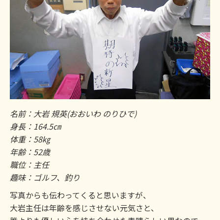
名前：大岩 規英(おおいわ のりひで)
身長：164.5㎝
体重：58㎏
年齢：52歳
職位：主任
趣味：ゴルフ、釣り
写真からも伝わってくると思いますが、
大岩主任は年齢を感じさせない元気さと、