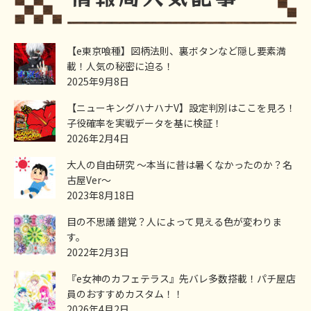
【e東京喰種】図柄法則、裏ボタンなど隠し要素満
載！人気の秘密に迫る！
2025年9月8日
【ニューキングハナハナV】設定判別はここを見ろ！
子役確率を実戦データを基に検証！
2026年2月4日
大人の自由研究 ～本当に昔は暑くなかったのか？名
古屋Ver～
2023年8月18日
目の不思議 錯覚？人によって見える色が変わりま
す。
2022年2月3日
『e女神のカフェテラス』先バレ多数搭載！パチ屋店
員のおすすめカスタム！！
2026年4月2日