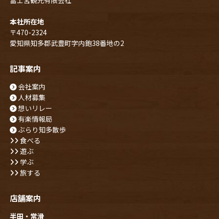
冨士宮観光有限会社
本社所在地
〒470-2324
愛知県知多郡武豊町字内鉋38番地の2
記事案内
会社案内
人材募集
想いリレー
有楽情報局
ぶらり知多散歩
食べる
遊ぶ
学ぶ
旅する
店舗案内
半田・常滑