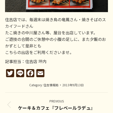
住吉店では、毎週末は焼き鳥の竜鳳さん・焼きそばのス
カイフードさん
たこ焼きの中川屋さん等、屋台を出店しています。
ご遊技の合間のご休憩中の小腹の足しに、また夕飯のお
かずとして是非とも
こちらの出店をご利用くださいませ。
記事担当：住吉店 坪内
Twitter
Line
Facebook
Email
Category:
住吉情報局
2013年9月13日
Post
navigation
PREVIOUS
ケーキ＆カフェ『フレベールラデュ』
Previous