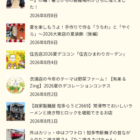
ー】の輪！暑さからの避難場所がさらに増えまし
た！
2026年8月8日
夏を楽しもうよ！手作りで作る「うちわ」と「やぐ
ら」～2026大東店の夏装飾（後編）
2026年8月6日
住吉店2026夏デココン「住吉ひまわりガーデン」
2026年8月4日
衣浦店の今年のテーマは野菜ファーム！【有楽 &
Zing】2026夏のデコレーションコンテス
2026年8月2日
【自家製麺屋 知多らうど2669】常滑市でおいしいラ
ーメンと焼き物とロックを堪能できるお店
2026年8月1日
外はカリッ・中はフワトロ！知多市新舞子の昔なが
らのたこ焼き屋さん『たこ焼き たけちゃん』