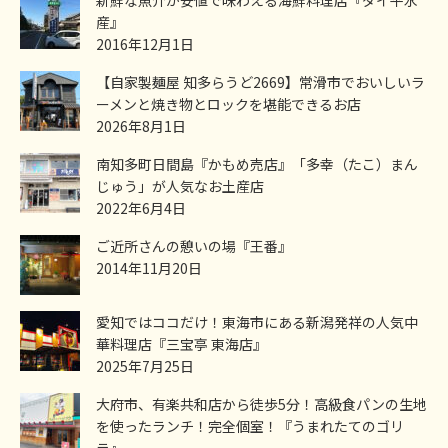
産』
2016年12月1日
【自家製麺屋 知多らうど2669】常滑市でおいしいラ
ーメンと焼き物とロックを堪能できるお店
2026年8月1日
南知多町日間島『かもめ売店』「多幸（たこ）まん
じゅう」が人気なお土産店
2022年6月4日
ご近所さんの憩いの場『王番』
2014年11月20日
愛知ではココだけ！東海市にある新潟発祥の人気中
華料理店『三宝亭 東海店』
2025年7月25日
大府市、有楽共和店から徒歩5分！高級食パンの生地
を使ったランチ！完全個室！『うまれたてのゴリ
ラ』