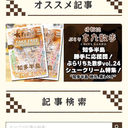
Search Button
Search
for: