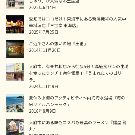
じゅう」が人気なお土産店
2022年6月4日
愛知ではココだけ！東海市にある新潟発祥の人気中
華料理店『三宝亭 東海店』
2025年7月25日
ご近所さんの憩いの場『王番』
2014年11月20日
大府市、有楽共和店から徒歩5分！高級食パンの生地
を使ったランチ！完全個室！『うまれたてのゴリ
ラ』
2024年11月9日
夏休み♪海のアクティビティ～内海海水浴場『海の
家リアルハンモック』
2018年8月9日
大府市にある味もコスパも最高のラーメン『麵屋 龍
丸』