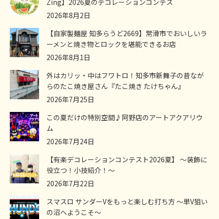
Zing】2026夏のデコレーションコンテス
2026年8月2日
【自家製麺屋 知多らうど2669】常滑市でおいしいラ
ーメンと焼き物とロックを堪能できるお店
2026年8月1日
外はカリッ・中はフワトロ！知多市新舞子の昔なが
らのたこ焼き屋さん『たこ焼き たけちゃん』
2026年7月25日
この夏だけの特別空間♪阿野店のアートアクアリウ
ム
2026年7月24日
【有楽デコレーションコンテスト2026夏】 ～装飾に
役立つ！小技紹介！～
2026年7月22日
スマスロ サンダーVをもっと楽しむ打ち方 ～単V狙い
の沼へようこそ～