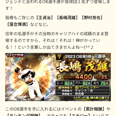
ジェンドと言われるOB選手達が各球団１名ずつ登場しま
す！
皆様もご存じの
【王貞治】【長嶋茂雄】【野村克也】
【落合博満】
などなど。
往年の名選手がその当時のキャリアハイの成績のまま登
場するのですから、それは！それは！神がかってい
る！！という言葉しか出てきませんよね～(^^♪
このOB選手を手に入れるにはイベントの
【累計報酬】
や
【ランキング報酬】
、ガチャでも
【エナジー】
というア