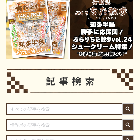
Search Button
Search
for:
Search Button
Search
for:
Search Button
Search