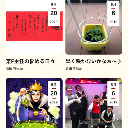
6月
6月
20
6
2019
2019
某F主任の悩める日々
早く咲かないかなぁ～♪
新田情報局
新田情報局
5月
5月
20
6
2019
2019