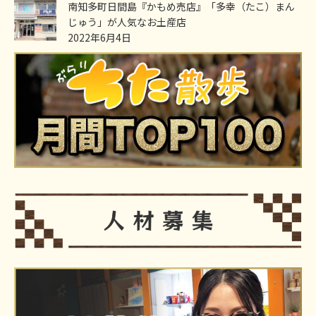
南知多町日間島『かもめ売店』「多幸（たこ）まん
じゅう」が人気なお土産店
2022年6月4日