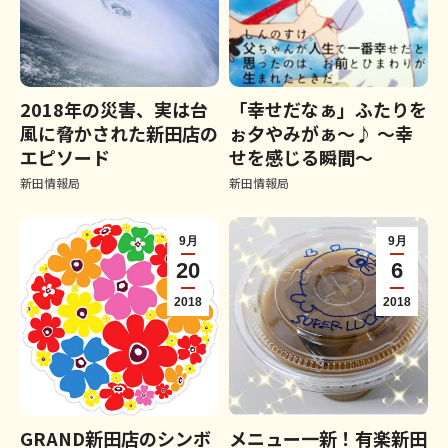
2018年の災害、実は台
「幸せだなぁ」ふたりを
風に脅かされた新田店の
ぉ夕やみがぁ～♪ ～幸
エピソード
せを感じる瞬間～
新田情報局
新田情報局
9月
9月
20
6
2018
2018
GRAND新田店のシンボ
メニュー一新！有楽新田