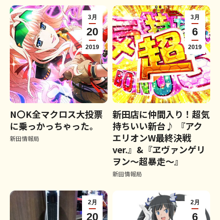
3月
3月
20
6
2019
2019
N〇K全マクロス大投票
新田店に仲間入り！超気
に乗っかっちゃった。
持ちいい新台♪ 『アク
エリオンW最終決戦
新田情報局
ver.』&『ヱヴァンゲリ
ヲン～超暴走～』
新田情報局
2月
2月
20
6