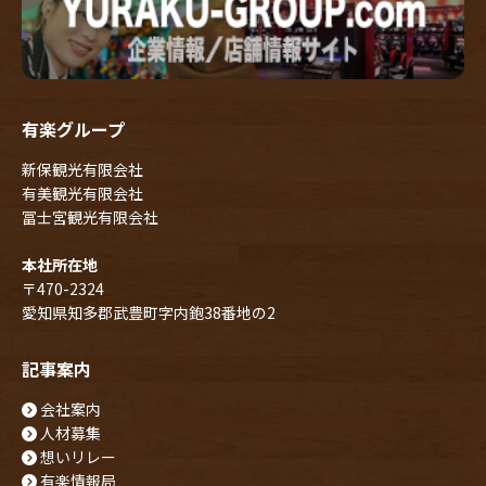
有楽グループ
新保観光有限会社
有美観光有限会社
冨士宮観光有限会社
本社所在地
〒470-2324
愛知県知多郡武豊町字内鉋38番地の2
記事案内
会社案内
人材募集
想いリレー
有楽情報局