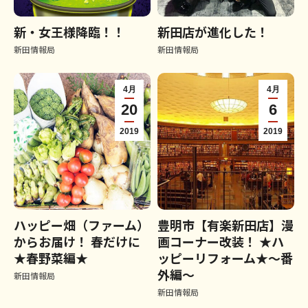
新・女王様降臨！！
新田店が進化した！
新田情報局
新田情報局
4月
4月
20
6
2019
2019
ハッピー畑（ファーム）
豊明市【有楽新田店】漫
からお届け！ 春だけに
画コーナー改装！ ★ハ
★春野菜編★
ッピーリフォーム★～番
外編～
新田情報局
新田情報局