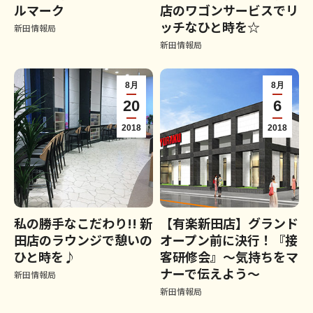
ルマーク
店のワゴンサービスでリ
ッチなひと時を☆
新田情報局
新田情報局
8月
8月
20
6
2018
2018
私の勝手なこだわり!! 新
【有楽新田店】グランド
田店のラウンジで憩いの
オープン前に決行！『接
ひと時を♪
客研修会』～気持ちをマ
ナーで伝えよう～
新田情報局
新田情報局