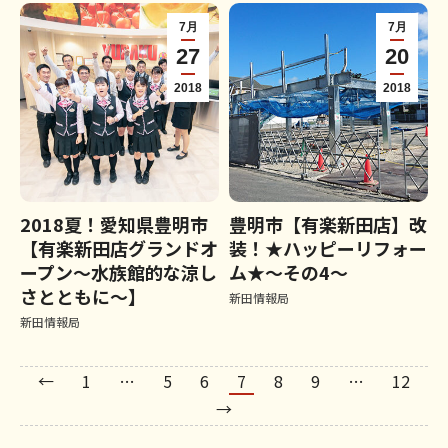
7月
7月
27
20
2018
2018
2018夏！愛知県豊明市
豊明市【有楽新田店】改
【有楽新田店グランドオ
装！★ハッピーリフォー
ープン～水族館的な涼し
ム★～その4〜
さとともに～】
新田情報局
新田情報局
←
1
…
5
6
7
8
9
…
12
→