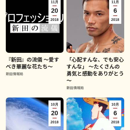
11月
11月
20
6
2018
2018
『新田』の流儀 ～愛す
「心配すんな、でも安心
べき華麗な花たち～
すんな」 ～たくさんの
勇気と感動をありがとう
新田情報局
～
新田情報局
10月
10月
20
6
2018
2018