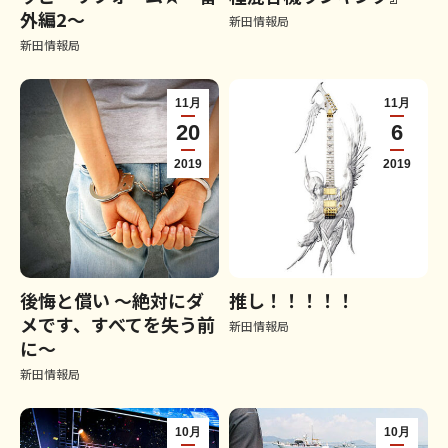
外編2～
新田情報局
新田情報局
11月
11月
20
6
2019
2019
後悔と償い ～絶対にダ
推し！！！！！
メです、すべてを失う前
新田情報局
に～
新田情報局
10月
10月