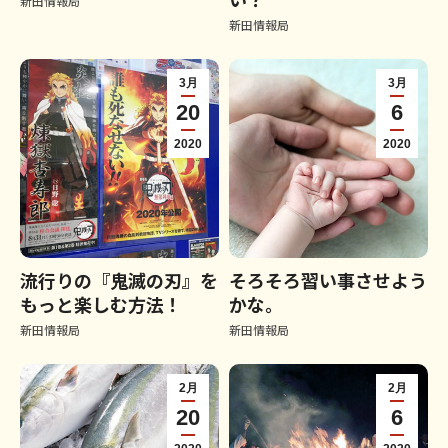
新田情報局
新田情報局
3月
3月
20
6
2020
2020
流行りの『鬼滅の刃』を
そろそろ習い事させよう
もっと楽しむ方法！
かな。
新田情報局
新田情報局
2月
2月
20
6