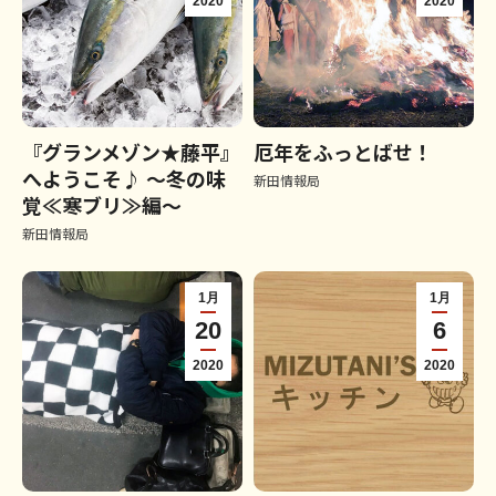
2020
2020
『グランメゾン★藤平』
厄年をふっとばせ！
へようこそ♪ ～冬の味
新田情報局
覚≪寒ブリ≫編～
新田情報局
1月
1月
20
6
2020
2020