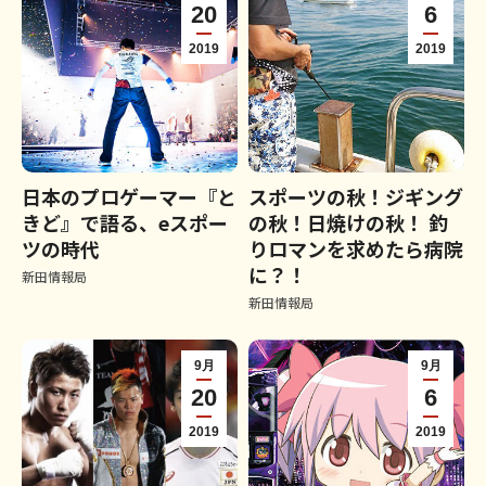
20
6
2019
2019
日本のプロゲーマー『と
スポーツの秋！ジギング
きど』で語る、eスポー
の秋！日焼けの秋！ 釣
ツの時代
りロマンを求めたら病院
に？！
新田情報局
新田情報局
9月
9月
20
6
2019
2019