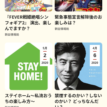
『FEVER戦姫絶唱シン
緊急事態宣言解除後のお
フォギア2』 演出、楽し
楽しみは？
んでますか？
新田情報局
新田情報局
5月
4月
2
6
2020
2020
ステイホーム～私流おう
禁煙するのかい？しない
ちの楽しみ方～
のかい？ どっちなんだ
い？