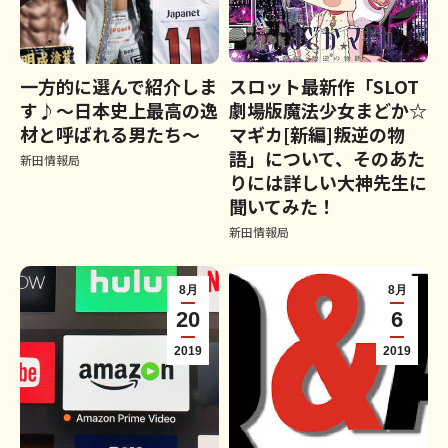
一方的に選んで紹介しま
スロット最新作「SLOT
す♪～日本史上最高の逸
劇場版魔法少女まどか☆
材と呼ばれる男たち～
マギカ[新編]叛逆の物
語」について、そのあた
新田情報局
りには詳しい大神先生に
聞いてみた！
新田情報局
8月
8月
20
6
2019
2019