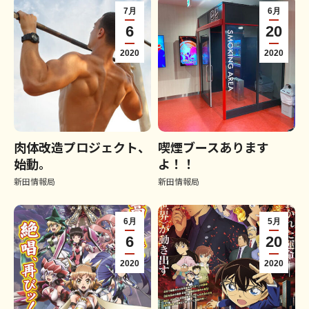
7月
6月
6
20
2020
2020
肉体改造プロジェクト、
喫煙ブースあります
始動。
よ！！
新田情報局
新田情報局
6月
5月
6
20
2020
2020