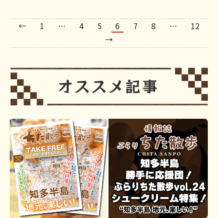
←
1
…
4
5
6
7
8
…
12
→