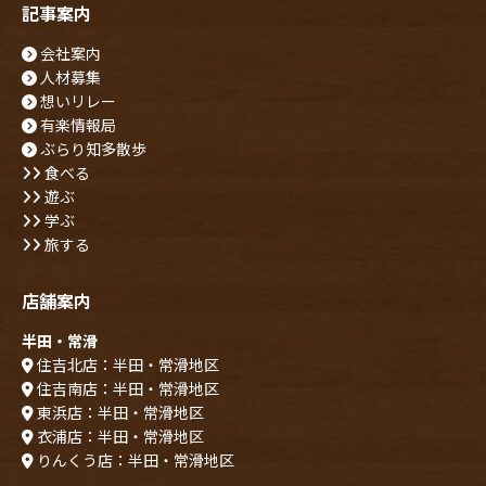
記事案内
会社案内
人材募集
想いリレー
有楽情報局
ぶらり知多散歩
食べる
遊ぶ
学ぶ
旅する
店舗案内
半田・常滑
住吉北店：半田・常滑地区
住吉南店：半田・常滑地区
東浜店：半田・常滑地区
衣浦店：半田・常滑地区
りんくう店：半田・常滑地区