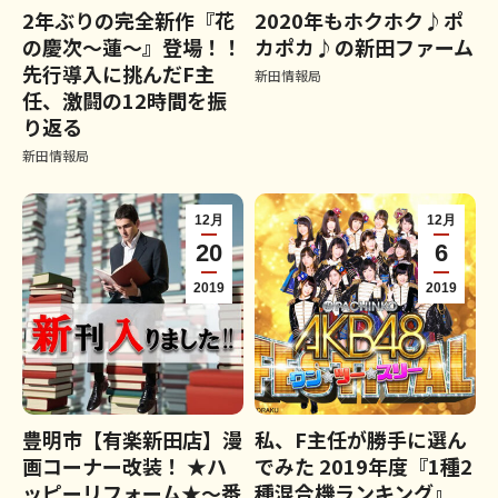
2年ぶりの完全新作『花
2020年もホクホク♪ポ
の慶次～蓮～』登場！！
カポカ♪の新田ファーム
先行導入に挑んだF主
新田情報局
任、激闘の12時間を振
り返る
新田情報局
12月
12月
20
6
2019
2019
豊明市【有楽新田店】漫
私、F主任が勝手に選ん
画コーナー改装！ ★ハ
でみた 2019年度『1種2
ッピーリフォーム★～番
種混合機ランキング』