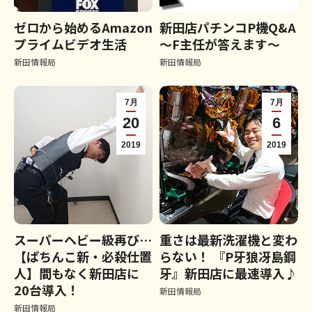
ゼロから始めるAmazon
新田店パチンコP機Q&A
プライムビデオ生活
～F主任が答えます～
新田情報局
新田情報局
7月
7月
20
6
2019
2019
スーパーヘビー級再び…
重さは最新洗濯機と変わ
【ぱちんこ新・必殺仕置
らない！ 『P牙狼冴島鋼
人】間もなく新田店に
牙』新田店に最速導入♪
20台導入！
新田情報局
新田情報局